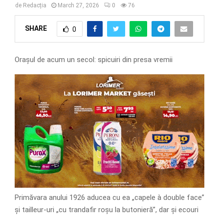
de
Redacția
March 27, 2026
0
76
SHARE
0
Orașul de acum un secol: spicuiri din presa vremii
Primăvara anului 1926 aducea cu ea „capele à double face”
și tailleur-uri „cu trandafir roșu la butonieră”, dar și ecouri