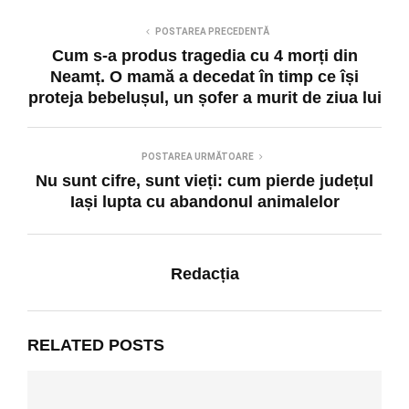
POSTAREA PRECEDENTĂ
Cum s-a produs tragedia cu 4 morți din
Neamț. O mamă a decedat în timp ce își
proteja bebelușul, un șofer a murit de ziua lui
POSTAREA URMĂTOARE
Nu sunt cifre, sunt vieți: cum pierde județul
Iași lupta cu abandonul animalelor
Redacția
RELATED POSTS