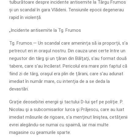
tulburătoare despre incidente antisemite la Târgu Frumos
și un scandal în gara Vlădeni. Tensiunile epocii degenerau
rapid în violență.
„Incidente antisemite la Tg. Frumos
Tg. Frumos.— Un scandal care ameninţa să ia proporţii, s’a
petrecut eri in oraşul nostru. Din cauza unei certe între un
negustor din târg şi un ţăran din Bălţaţi, s’au format două
tabere, care s’au încăerat. Pericolul era mare prin faptul că
fiind zi de târg, oraşul era plin de ţărani, care s’au adunat
imediat în număr mare, cu intenţia de a se deda la
devastări.
Graţie deosebitei energii şi tactului D-lui şef pe poliţie. P.
Nicolau şi a subcomisarilor Iurca şi Prăjescu, care au luat
imediat măsurile de rigoare, s’a menţinut liniştea, cetăţenii
evrei alegându-se numai cu spaimă, iar mai multe
magasine cu geamurile sparte.