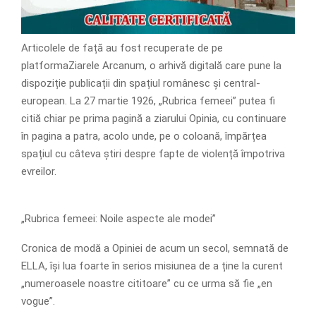
Articolele de față au fost recuperate de pe
platformaZiarele Arcanum, o arhivă digitală care pune la
dispoziție publicații din spațiul românesc și central-
european. La 27 martie 1926, „Rubrica femeei” putea fi
citiă chiar pe prima pagină a ziarului Opinia, cu continuare
în pagina a patra, acolo unde, pe o coloană, împărțea
spațiul cu câteva știri despre fapte de violență împotriva
evreilor.
„Rubrica femeei: Noile aspecte ale modei”
Cronica de modă a Opiniei de acum un secol, semnată de
ELLA, își lua foarte în serios misiunea de a ține la curent
„numeroasele noastre cititoare” cu ce urma să fie „en
vogue”.