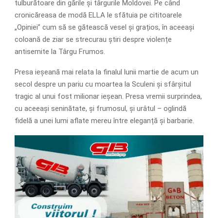
tulburătoare din gările și târgurile Moldovei. Pe când
cronicăreasa de modă ELLA le sfătuia pe cititoarele
„Opiniei” cum să se gătească vesel și grațios, în aceeași
coloană de ziar se strecurau știri despre violențe
antisemite la Târgu Frumos.
Presa ieșeană mai relata la finalul lunii martie de acum un
secol despre un pariu cu moartea la Sculeni și sfârșitul
tragic al unui fost milionar ieșean. Presa vremii surprindea,
cu aceeași seninătate, și frumosul, și urâtul – oglindă
fidelă a unei lumi aflate mereu între eleganță și barbarie.