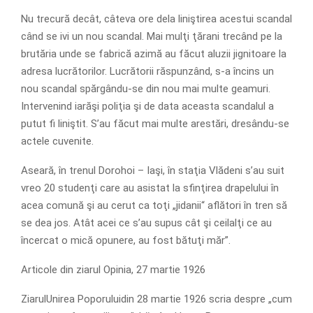
Nu trecură decât, câteva ore dela liniştirea acestui scandal
când se ivi un nou scandal. Mai mulţi ţărani trecând pe la
brutăria unde se fabrică azimă au făcut aluzii jignitoare la
adresa lucrătorilor. Lucrătorii răspunzând, s-a încins un
nou scandal spărgându-se din nou mai multe geamuri.
Intervenind iarăşi poliţia şi de data aceasta scandalul a
putut fi liniştit. S’au făcut mai multe arestări, dresându-se
actele cuvenite.
Aseară, în trenul Dorohoi – Iaşi, în staţia Vlădeni s’au suit
vreo 20 studenţi care au asistat la sfinţirea drapelului în
acea comună şi au cerut ca toţi „jidanii“ aflători în tren să
se dea jos. Atât acei ce s’au supus cât şi ceilalţi ce au
încercat o mică opunere, au fost bătuţi măr”.
Articole din ziarul Opinia, 27 martie 1926
ZiarulUnirea Poporuluidin 28 martie 1926 scria despre „cum