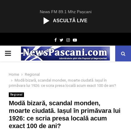
News FM 89.1 Mhz Pașcani
ASCULTĂ LIVE
R
Facebook
Twitter
Instagram
Youtube
C
A
PRIMARY
S
T
.
MENU
N
Home
Regional
E
Modă bizară, scandal monden, moarte ciudată. Iașul în
T
primăvara lui 1926: ce scria presa locală acum exact 100 de ani?
Regional
Modă bizară, scandal monden,
moarte ciudată. Iașul în primăvara lui
1926: ce scria presa locală acum
exact 100 de ani?