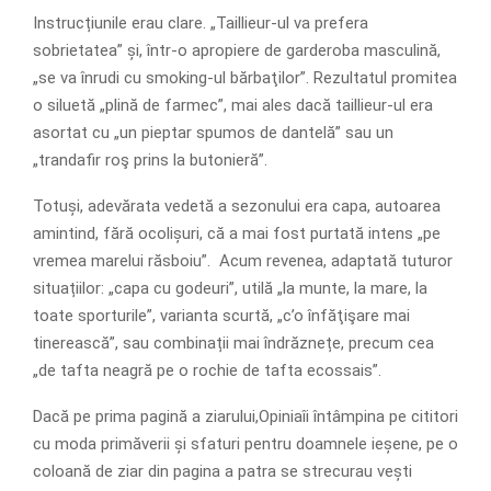
Instrucțiunile erau clare. „Taillieur-ul va prefera
sobrietatea” și, într-o apropiere de garderoba masculină,
„se va înrudi cu smoking-ul bărbaţilor”. Rezultatul promitea
o siluetă „plină de farmec”, mai ales dacă taillieur-ul era
asortat cu „un pieptar spumos de dantelă” sau un
„trandafir roş prins la butonieră”.
Totuși, adevărata vedetă a sezonului era capa, autoarea
amintind, fără ocolișuri, că a mai fost purtată intens „pe
vremea marelui răsboiu”. Acum revenea, adaptată tuturor
situațiilor: „capa cu godeuri”, utilă „la munte, la mare, la
toate sporturile”, varianta scurtă, „c’o înfăţişare mai
tinerească”, sau combinații mai îndrăznețe, precum cea
„de tafta neagră pe o rochie de tafta ecossais”.
Dacă pe prima pagină a ziarului,Opiniaîi întâmpina pe cititori
cu moda primăverii și sfaturi pentru doamnele ieșene, pe o
coloană de ziar din pagina a patra se strecurau vești