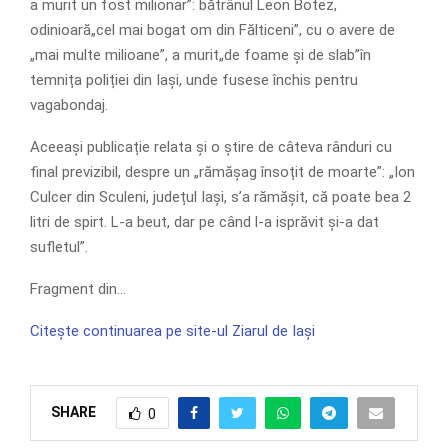
a murit un fost milionar”: bătrânul Leon Botez,
odinioară„cel mai bogat om din Fălticeni”, cu o avere de
„mai multe milioane”, a murit„de foame și de slab”în
temnița poliției din Iași, unde fusese închis pentru
vagabondaj.
Aceeași publicație relata și o știre de câteva rânduri cu
final previzibil, despre un „rămășag însoțit de moarte”: „Ion
Culcer din Sculeni, județul Iași, s’a rămășit, că poate bea 2
litri de spirt. L-a beut, dar pe când l-a isprăvit și-a dat
sufletul”.
Fragment din…
Citește continuarea pe site-ul Ziarul de Iași
SHARE
0