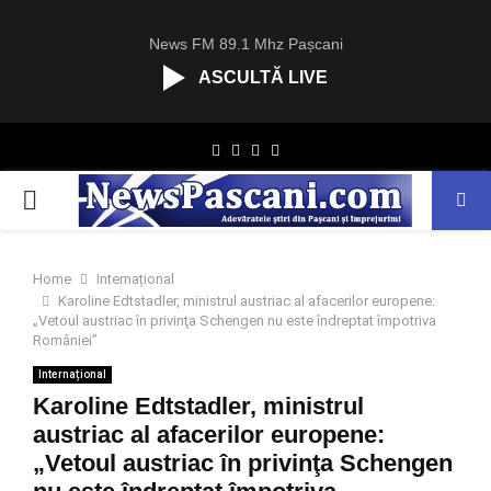
News FM 89.1 Mhz Pașcani
ASCULTĂ LIVE
R
Facebook
Twitter
Instagram
Youtube
C
A
PRIMARY
S
T
.
MENU
N
Home
Internațional
E
Karoline Edtstadler, ministrul austriac al afacerilor europene:
T
„Vetoul austriac în privinţa Schengen nu este îndreptat împotriva
României”
Internațional
Karoline Edtstadler, ministrul
austriac al afacerilor europene:
„Vetoul austriac în privinţa Schengen