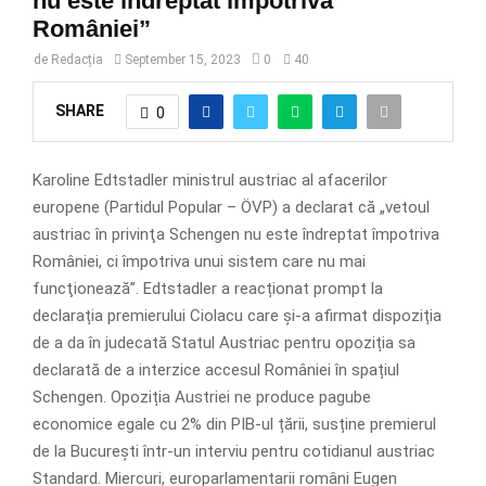
nu este îndreptat împotriva
României”
de
Redacția
September 15, 2023
0
40
SHARE
0
Karoline Edtstadler ministrul austriac al afacerilor
europene (Partidul Popular – ÖVP) a declarat că „vetoul
austriac în privinţa Schengen nu este îndreptat împotriva
României, ci împotriva unui sistem care nu mai
funcţionează”. Edtstadler a reacționat prompt la
declarația premierului Ciolacu care și-a afirmat dispoziția
de a da în judecată Statul Austriac pentru opoziția sa
declarată de a interzice accesul României în spațiul
Schengen. Opoziția Austriei ne produce pagube
economice egale cu 2% din PIB-ul țării, susține premierul
de la București într-un interviu pentru cotidianul austriac
Standard. Miercuri, europarlamentarii români Eugen