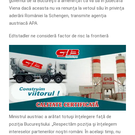
guvernul de la Bucureşti a ameninţat că va da în judecată
Viena dacă aceasta nu va renunţa la vetoul său în privinţa
aderării României la Schengen, transmite agenţia
austriacă APA.
Edtstadler ne consideră factor de risc la frontieră
Ministrul austriac a arătat totuşi înţelegere faţă de
poziţia Bucureştiului. „Respectăm poziţia şi înţelegem
intereselor partenerilor noştri români. În acelaşi timp, nu