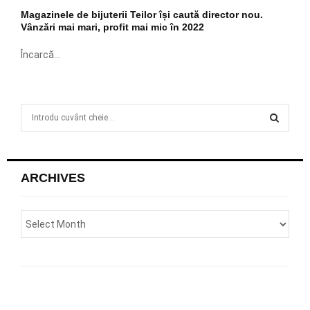
​Magazinele de bijuterii Teilor își caută director nou.
Vânzări mai mari, profit mai mic în 2022
Încarcă...
S
e
a
S
r
c
E
ARCHIVES
h
f
A
o
r
R
:
C
H