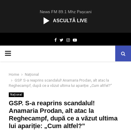
News FM 89.1 Mhz Pașcani
ASCULTĂ LIVE
R
Facebook
Twitter
Instagram
Youtube
C
A
PRIMARY
S
T
.
MENU
N
Home
Național
E
GSP. S-a reaprins scandalul! Anamaria Prodan, alt atac la
T
Reghecampf, după ce a văzut ultima lui apariție: „Cum altfel?”
Național
GSP. S-a reaprins scandalul!
Anamaria Prodan, alt atac la
Reghecampf, după ce a văzut ultima
lui apariție: „Cum altfel?”