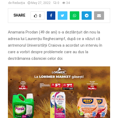
de
Redacția
May 27, 2022
0
34
SHARE
0
Anamaria Prodan (49 de ani) s-a dezlănțuit din nou la
adresa lui Laurențiu Reghecampf, după ce a văzut că
antrenorul Universității Craiova a acordat un interviu în
care a vorbit despre problemele care au dus la
destrămarea căsniciei celor doi.