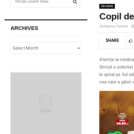
e
Sănătate
a
S
Copil de
r
c
E
de
Marius Parteni
ARCHIVES
h
f
A
SHARE
o
r
R
:
Atenţie la medica
C
Sireţel a solicita
H
la spital pe fiul 
cea care a găsit 