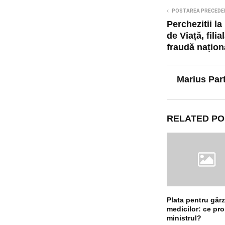
POSTAREA PRECEDE
Perchezitii l
de Viață, filia
fraudă națion
Marius Par
RELATED PO
Plata pentru gărz
medicilor: ce pr
ministrul?