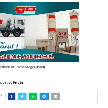
osition articlescategoryload}
xicat cu Rivotril
0