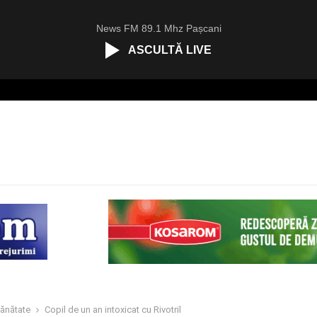
News FM 89.1 Mhz Pașcani
ASCULTĂ LIVE
ănătate
Copil de un an intoxicat cu Rivotril