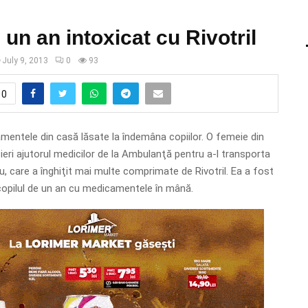
 un an intoxicat cu Rivotril
July 9, 2013
0
93
0
mentele din casă lăsate la îndemâna copiilor. O femeie din
t ieri ajutorul medicilor de la Ambulanţă pentru a-l transporta
său, care a înghiţit mai multe comprimate de Rivotril. Ea a fost
copilul de un an cu medicamentele în mână.