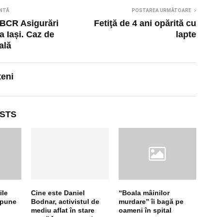
NTĂ
POSTAREA URMĂTOARE
a BCR Asigurări
Fetiţă de 4 ani opărită cu
la Iași. Caz de
lapte
ală
teni
STS
ile
Cine este Daniel
“Boala mâinilor
opune
Bodnar, activistul de
murdare” îi bagă pe
mediu aflat în stare
oameni în spital