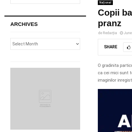
e
Național
a
S
Copii ba
r
c
pranz
E
ARCHIVES
h
f
A
de
Redacția
June
o
r
R
SHARE
:
C
O gradinita particu
H
ca cei mici sunt t
imaginilor inregi