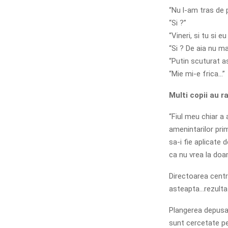
“Nu l-am tras de p
“Si ?”
“Vineri, si tu si eu 
“Si ? De aia nu mai
“Putin scuturat a
“Mie mi-e frica…”
Multi copii au 
“Fiul meu chiar a
amenintarilor pri
sa-i fie aplicate
ca nu vrea la doam
Directoarea centr
asteapta…rezultat
Plangerea depusa d
sunt cercetate pen