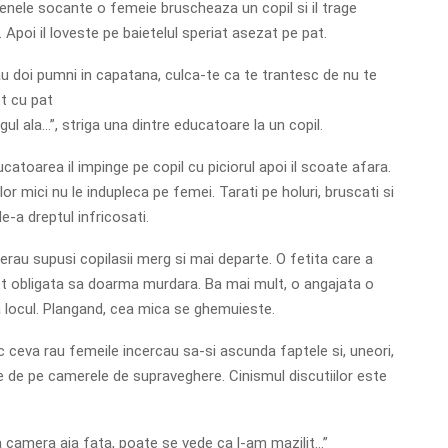
cenele socante o femeie bruscheaza un copil si il trage
Apoi il loveste pe baietelul speriat asezat pe pat.
 doi pumni in capatana, culca-te ca te trantesc de nu te
t cu pat
igul ala…”, striga una dintre educatoare la un copil.
catoarea il impinge pe copil cu piciorul apoi il scoate afara.
lor mici nu le indupleca pe femei. Tarati pe holuri, bruscati si
 de-a dreptul infricosati.
 erau supusi copilasii merg si mai departe. O fetita care a
t obligata sa doarma murdara. Ba mai mult, o angajata o
 locul. Plangand, cea mica se ghemuieste.
 ceva rau femeile incercau sa-si ascunda faptele si, uneori,
e de pe camerele de supraveghere. Cinismul discutiilor este
la camera aia fata, poate se vede ca l-am mazilit…”