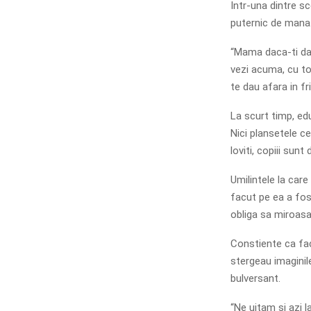
Intr-una dintre s
puternic de mana. 
“Mama daca-ti dau
vezi acuma, cu to
te dau afara in fr
La scurt timp, edu
Nici plansetele ce
loviti, copiii sunt
Umilintele la care
facut pe ea a fos
obliga sa miroasa
Constiente ca fac
stergeau imaginil
bulversant.
“Ne uitam si azi 