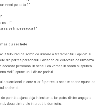
ar vineri pe asta ?”
!”
 pot ! “
sa sa se limpezeasca ! “
ramas cu sechele
 avut tulburari de somn ca urmare a tratamentului aplicat si
mite din partea personalului didactic cu corectiile ce urmeaza
 de aceasta persoana, in sensul ca vorbea in somn si spunea
na Vali”, spune unul dintre parinti.
ul educational in care s-ar fi petrecut aceste scene spune ca
ul anchetei.
e parinti a ajuns deja in instanta, iar patru dintre angajate
al, doua dintre ele in arest la domiciliu.