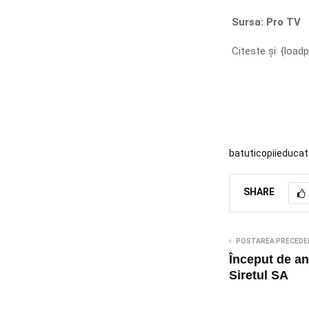
Sursa: Pro TV
Citeste și: {load
batuti
copii
educat
SHARE
POSTAREA PRECEDE
Început de an
Siretul SA