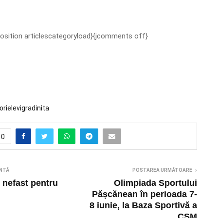
position articlescategoryload}{jcomments off}
ori
elevi
gradinita
0
NTĂ
POSTAREA URMĂTOARE
 nefast pentru
Olimpiada Sportului
Pășcănean în perioada 7-
8 iunie, la Baza Sportivă a
CSM