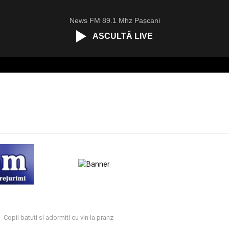
News FM 89.1 Mhz Pașcani
ASCULTĂ LIVE
Copii batuti si adormiti cu vin la pranz