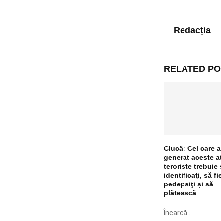
Redacția
RELATED PO
Ciucă: Cei care 
generat aceste a
teroriste trebuie 
identificaţi, să fi
pedepsiţi și să
plătească
Încarcă...