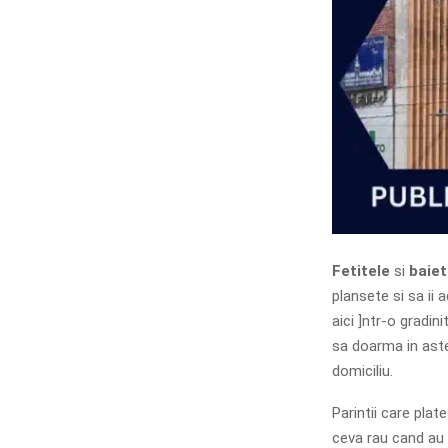
Fetitele
si
baiet
plansete si sa ii
aici ]ntr-o gradin
sa doarma in aste
domiciliu.
Parintii care plat
ceva rau cand au 