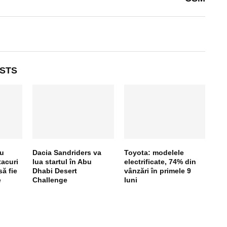
STS
au
Dacia Sandriders va
Toyota: modelele
tacuri
lua startul în Abu
electrificate, 74% din
să fie
Dhabi Desert
vânzări în primele 9
e
Challenge
luni