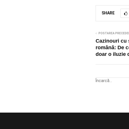
SHARE
POSTAREA PRECEDE
Cazinouri cu 
română: De ce
doar o iluzie
Încarcă...