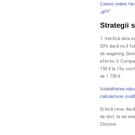
Casino online far
„gift”
Strategii 
1. Verifică data e
20% dacă nu îl fol
de wagering: (bonu
efectiv. 3. Compa
150 € la 15x, cost
de 1 750 €.
Volatilitatea ridi
calculetorie crud
Și încă ceva: dacă 
de slot, te vei ene
Chrome.