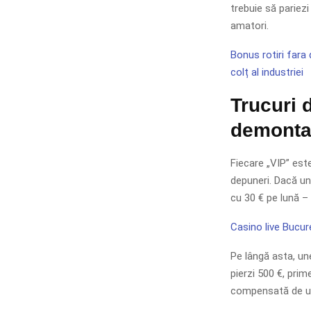
trebuie să pariezi
amatori.
Bonus rotiri fara 
colț al industriei
Trucuri 
demonta 
Fiecare „VIP” est
depuneri. Dacă un
cu 30 € pe lună –
Casino live Bucur
Pe lângă asta, un
pierzi 500 €, prim
compensată de un 