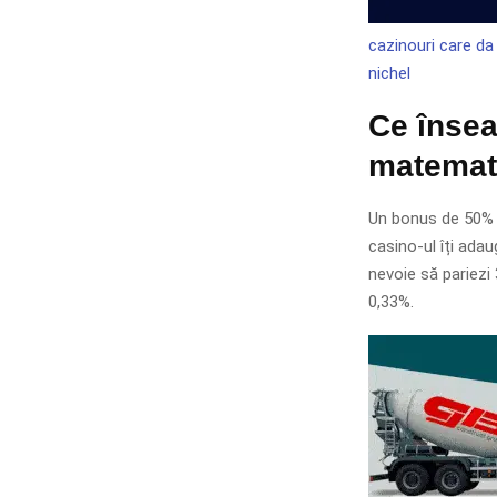
cazinouri care da 
nichel
Ce însea
matemat
Un bonus de 50% î
casino-ul îți ada
nevoie să pariezi
0,33%.