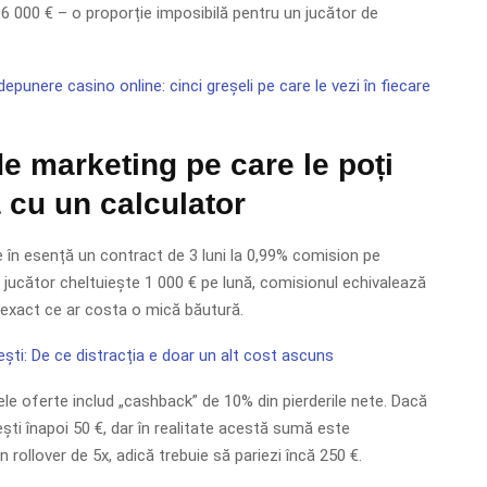
 6 000 € – o proporție imposibilă pentru un jucător de
depunere casino online: cinci greșeli pe care le vezi în fiecare
de marketing pe care le poți
cu un calculator
e în esență un contract de 3 luni la 0,99% comision pe
 jucător cheltuiește 1 000 € pe lună, comisionul echivalează
 exact ce ar costa o mică băutură.
ești: De ce distracția e doar un alt cost ascuns
ele oferte includ „cashback” de 10% din pierderile nete. Dacă
ești înapoi 50 €, dar în realitate acestă sumă este
rollover de 5x, adică trebuie să pariezi încă 250 €.