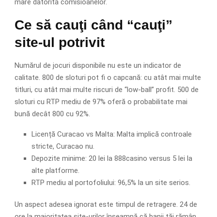
mare datorită comisioanelor.
Ce să cauţi când “cauţi”
site‑ul potrivit
Numărul de jocuri disponibile nu este un indicator de
calitate. 800 de sloturi pot fi o capcană: cu atât mai multe
titluri, cu atât mai multe riscuri de “low‑ball” profit. 500 de
sloturi cu RTP mediu de 97% oferă o probabilitate mai
bună decât 800 cu 92%.
Licență Curacao vs Malta: Malta implică controale
stricte, Curacao nu.
Depozite minime: 20 lei la 888casino versus 5 lei la
alte platforme.
RTP mediu al portofoliului: 96,5% la un site serios.
Un aspect adesea ignorat este timpul de retragere. 24 de
ore la majoritatea site‑urilor înseamnă că banii tăi rămân