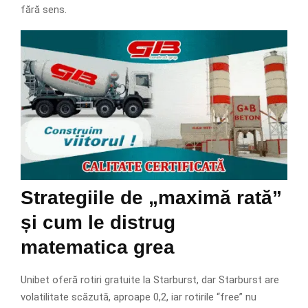
fără sens.
Strategiile de „maximă rată”
și cum le distrug
matematica grea
Unibet oferă rotiri gratuite la Starburst, dar Starburst are
volatilitate scăzută, aproape 0,2, iar rotirile “free” nu