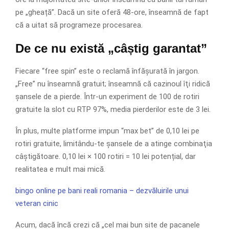
pe „gheață”. Dacă un site oferă 48‑ore, înseamnă de fapt
că a uitat să programeze procesarea.
De ce nu există „câștig garantat”
Fiecare “free spin” este o reclamă înfășurată în jargon.
„Free” nu înseamnă gratuit; înseamnă că cazinoul îţi ridică
șansele de a pierde. Într‑un experiment de 100 de rotiri
gratuite la slot cu RTP 97%, media pierderilor este de 3 lei.
În plus, multe platforme impun “max bet” de 0,10 lei pe
rotiri gratuite, limitându‑te șansele de a atinge combinaţia
câștigătoare. 0,10 lei × 100 rotiri = 10 lei potențial, dar
realitatea e mult mai mică.
bingo online pe bani reali romania – dezvăluirile unui
veteran cinic
Acum, dacă încă crezi că „cel mai bun site de pacanele