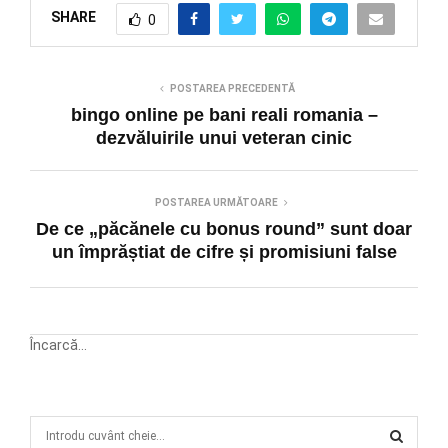
SHARE
0
POSTAREA PRECEDENTĂ
bingo online pe bani reali romania –
dezvăluirile unui veteran cinic
POSTAREA URMĂTOARE
De ce „păcănele cu bonus round” sunt doar
un împrăștiat de cifre și promisiuni false
Încarcă...
S
e