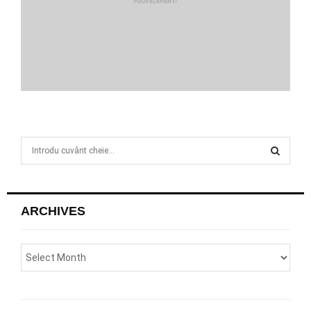
S
e
a
S
r
c
E
ARCHIVES
h
f
A
o
r
R
:
C