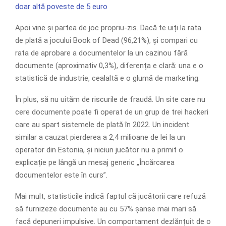
doar altă poveste de 5 euro
Apoi vine și partea de joc propriu-zis. Dacă te uiți la rata
de plată a jocului Book of Dead (96,21%), și compari cu
rata de aprobare a documentelor la un cazinou fără
documente (aproximativ 0,3%), diferența e clară: una e o
statistică de industrie, cealaltă e o glumă de marketing.
În plus, să nu uităm de riscurile de fraudă. Un site care nu
cere documente poate fi operat de un grup de trei hackeri
care au spart sistemele de plată în 2022. Un incident
similar a cauzat pierderea a 2,4 milioane de lei la un
operator din Estonia, și niciun jucător nu a primit o
explicație pe lângă un mesaj generic „Încărcarea
documentelor este în curs”.
Mai mult, statisticile indică faptul că jucătorii care refuză
să furnizeze documente au cu 57% șanse mai mari să
facă depuneri impulsive. Un comportament dezlănțuit de o