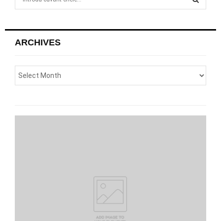
e
a
S
r
c
E
ARCHIVES
h
f
A
o
r
R
:
C
H