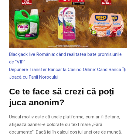
Blackjack live România: când realitatea bate promisiunile
de “VIP”
Depunere Transfer Bancar la Casino Online: Când Banca Îți
Joacă cu Fanii Norocului
Ce te face să crezi că poți
juca anonim?
Unicul motiv este că unele platforme, cum ar fi Betano,
afișează banner‑e colorate cu text mare „Fără
documente”. Dacă iei în calcul costul unei ore de muncă,