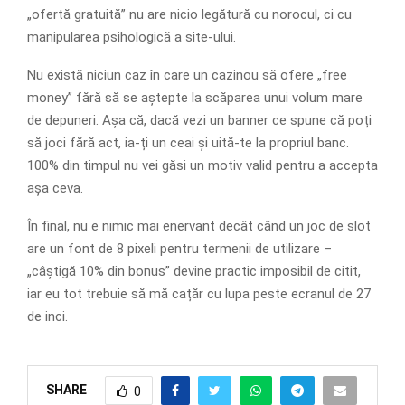
„ofertă gratuită” nu are nicio legătură cu norocul, ci cu
manipularea psihologică a site‑ului.
Nu există niciun caz în care un cazinou să ofere „free
money” fără să se aștepte la scăparea unui volum mare
de depuneri. Așa că, dacă vezi un banner ce spune că poți
să joci fără act, ia-ți un ceai și uită-te la propriul banc.
100% din timpul nu vei găsi un motiv valid pentru a accepta
așa ceva.
În final, nu e nimic mai enervant decât când un joc de slot
are un font de 8 pixeli pentru termenii de utilizare –
„câștigă 10% din bonus” devine practic imposibil de citit,
iar eu tot trebuie să mă cațăr cu lupa peste ecranul de 27
de inci.
SHARE
0