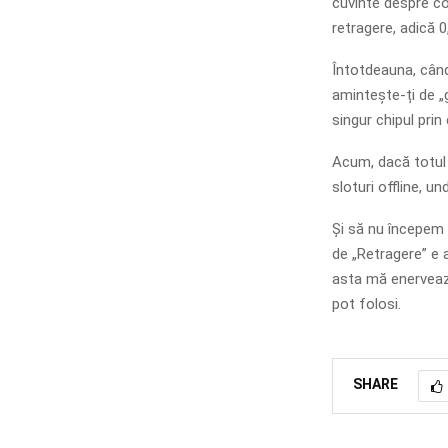
cuvinte despre co
retragere, adică 0,
Întotdeauna, când 
amintește‑ți de „gi
singur chipul pri
Acum, dacă totul e
sloturi offline, u
Și să nu începem 
de „Retragere” e a
asta mă enervează 
pot folosi.
SHARE