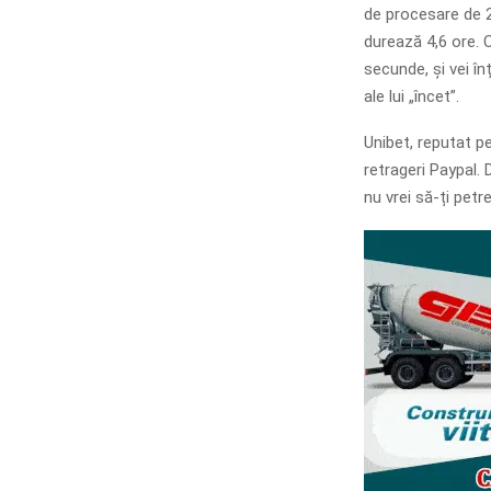
de procesare de 2 
durează 4,6 ore. 
secunde, și vei în
ale lui „încet”.
Unibet, reputat p
retrageri Paypal. 
nu vrei să-ți petr