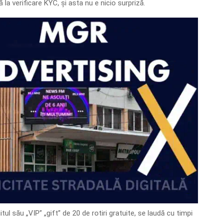
la verificare KYC, și asta nu e nicio surpriză.
ul său „VIP” „gift” de 20 de rotiri gratuite, se laudă cu timpi