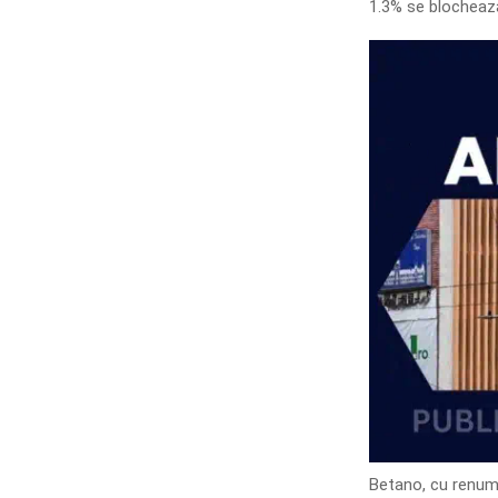
1.3% se blochează 
Betano, cu renumit