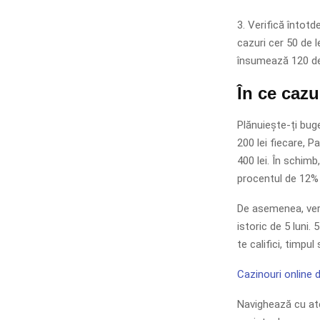
3. Verifică întot
cazuri cer 50 de l
însumează 120 de le
În ce cazu
Plănuiește-ți buget
200 lei fiecare, 
400 lei. În schim
procentul de 12% d
De asemenea, veri
istoric de 5 luni.
te califici, timpul
Cazinouri online d
Navighează cu ate