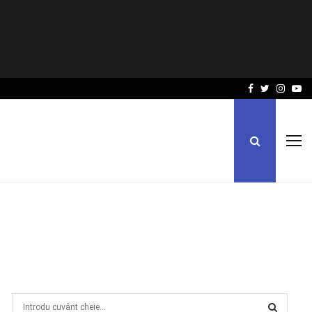
Facebook
Twitter
Insta
Yo
S