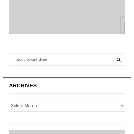
S
e
a
S
r
c
E
ARCHIVES
h
f
A
o
r
R
:
C
H