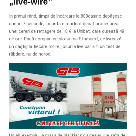
„live‑wire”
În primul rând, timpii de încărcare la 888casino depășesc
uneori 7 secunde, iar asta e mai lent decât procesarea
unei cereri de retragere de 10 € la Unibet, care durează 48
de ore. Dacă compari cu sloturi ca Starburst, ce livrează
un câștig la fiecare rotire, jocurile live par a fi un test de
răbdare, nu de noroc.
Un alt exemplu: la masa de blackjack cu dealer live, rata de