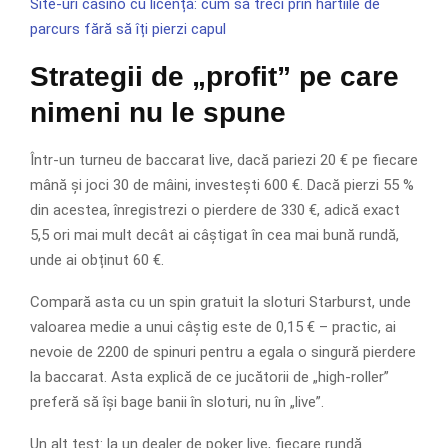
Site-uri casino cu licență: cum să treci prin hârtiile de
parcurs fără să îți pierzi capul
Strategii de „profit” pe care
nimeni nu le spune
Într-un turneu de baccarat live, dacă pariezi 20 € pe fiecare
mână și joci 30 de mâini, investești 600 €. Dacă pierzi 55 %
din acestea, înregistrezi o pierdere de 330 €, adică exact
5,5 ori mai mult decât ai câștigat în cea mai bună rundă,
unde ai obținut 60 €.
Compară asta cu un spin gratuit la sloturi Starburst, unde
valoarea medie a unui câștig este de 0,15 € – practic, ai
nevoie de 2200 de spinuri pentru a egala o singură pierdere
la baccarat. Asta explică de ce jucătorii de „high‑roller”
preferă să își bage banii în sloturi, nu în „live”.
Un alt test: la un dealer de poker live, fiecare rundă