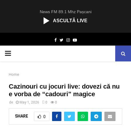
News FM 89.1 Mhz Pașcani
ASCULTĂ LIVE
R
Facebook
Twitter
Instagram
Youtube
C
A
PRIMARY
S
T
.
MENU
N
Home
E
T
Cazinouri cu jocuri live: dovezi că nu
e vorba de “cadouri” magice
de
May 1, 2026
0
0
SHARE
0