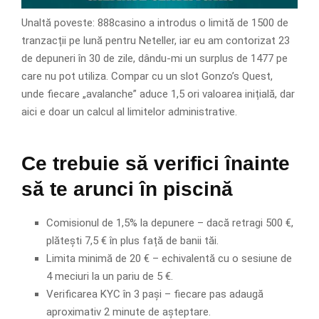
Unaltă poveste: 888casino a introdus o limită de 1500 de
tranzacții pe lună pentru Neteller, iar eu am contorizat 23
de depuneri în 30 de zile, dându-mi un surplus de 1477 pe
care nu pot utiliza. Compar cu un slot Gonzo’s Quest,
unde fiecare „avalanche” aduce 1,5 ori valoarea inițială, dar
aici e doar un calcul al limitelor administrative.
Ce trebuie să verifici înainte
să te arunci în piscină
Comisionul de 1,5% la depunere – dacă retragi 500 €,
plătești 7,5 € în plus față de banii tăi.
Limita minimă de 20 € – echivalentă cu o sesiune de
4 meciuri la un pariu de 5 €.
Verificarea KYC în 3 pași – fiecare pas adaugă
aproximativ 2 minute de așteptare.