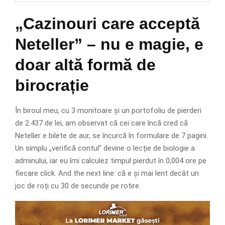
„Cazinouri care acceptă
Neteller” – nu e magie, e
doar altă formă de
birocrație
În biroul meu, cu 3 monitoare și un portofoliu de pierderi
de 2.437 de lei, am observat că cei care încă cred că
Neteller e bilete de aur, se încurcă în formulare de 7 pagini.
Un simplu „verifică contul” devine o lecție de biologie a
adminului, iar eu îmi calculez timpul pierdut în 0,004 ore pe
fiecare click. And the next line: că e și mai lent decât un
joc de roți cu 30 de secunde pe rotire.