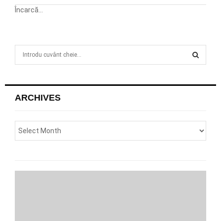
Încarcă...
S
e
a
S
r
c
E
ARCHIVES
h
f
A
o
r
R
:
C
H