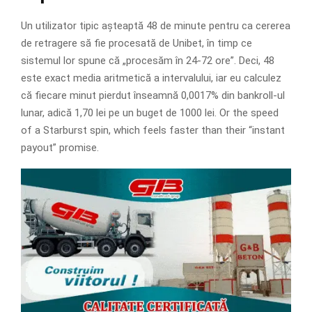
Un utilizator tipic așteaptă 48 de minute pentru ca cererea
de retragere să fie procesată de Unibet, în timp ce
sistemul lor spune că „procesăm în 24-72 ore”. Deci, 48
este exact media aritmetică a intervalului, iar eu calculez
că fiecare minut pierdut înseamnă 0,0017% din bankroll-ul
lunar, adică 1,70 lei pe un buget de 1000 lei. Or the speed
of a Starburst spin, which feels faster than their “instant
payout” promise.