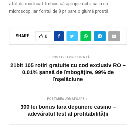
atât de mic încât trebuie să apropie ochii ca la un
microscop, iar fontul de 8 pt pare o glumă prostă.
SHARE
0
POSTAREA PRECEDENTĂ
21bit 105 rotiri gratuite cu cod exclusiv RO –
0.01% șansă de îmbogățire, 99% de
înșelăciune
POSTAREA URMĂTOARE
300 lei bonus fara depunere casino –
adevăratul test al profitabilităţii