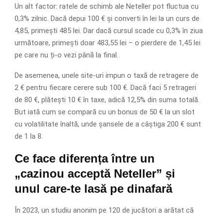
Un alt factor: ratele de schimb ale Neteller pot fluctua cu
0,3% zilnic. Dacă depui 100 € și converti în lei la un curs de
4,85, primești 485 lei. Dar dacă cursul scade cu 0,3% în ziua
următoare, primești doar 483,55 lei – o pierdere de 1,45 lei
pe care nu ți‑o vezi până la final.
De asemenea, unele site‑uri impun o taxă de retragere de
2 € pentru fiecare cerere sub 100 €. Dacă faci 5 retrageri
de 80 €, plătești 10 € în taxe, adică 12,5% din suma totală.
But iată cum se compară cu un bonus de 50 € la un slot
cu volatilitate înaltă, unde șansele de a câștiga 200 € sunt
de 1 la 8.
Ce face diferența între un
„cazinou acceptă Neteller” și
unul care‑te lasă pe dinafară
În 2023, un studiu anonim pe 120 de jucători a arătat că