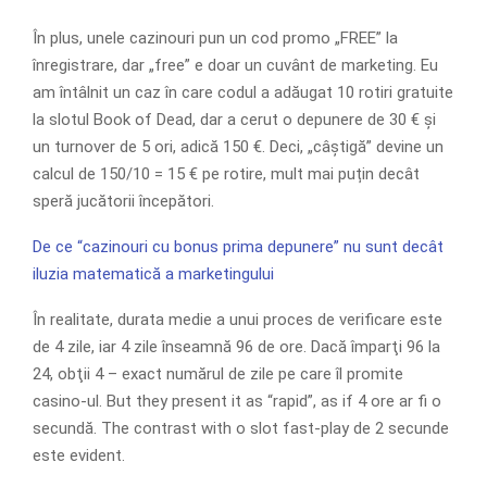
În plus, unele cazinouri pun un cod promo „FREE” la
înregistrare, dar „free” e doar un cuvânt de marketing. Eu
am întâlnit un caz în care codul a adăugat 10 rotiri gratuite
la slotul Book of Dead, dar a cerut o depunere de 30 € și
un turnover de 5 ori, adică 150 €. Deci, „câștigă” devine un
calcul de 150/10 = 15 € pe rotire, mult mai puțin decât
speră jucătorii începători.
De ce “cazinouri cu bonus prima depunere” nu sunt decât
iluzia matematică a marketingului
În realitate, durata medie a unui proces de verificare este
de 4 zile, iar 4 zile înseamnă 96 de ore. Dacă împarţi 96 la
24, obţii 4 – exact numărul de zile pe care îl promite
casino‑ul. But they present it as “rapid”, as if 4 ore ar fi o
secundă. The contrast with o slot fast‑play de 2 secunde
este evident.