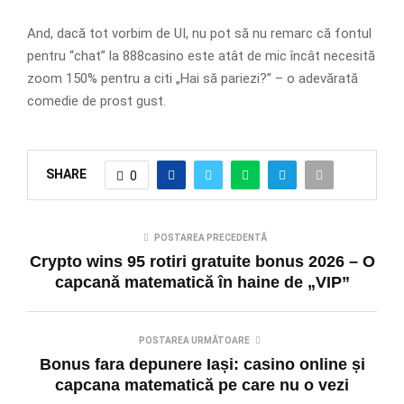
And, dacă tot vorbim de UI, nu pot să nu remarc că fontul
pentru “chat” la 888casino este atât de mic încât necesită
zoom 150% pentru a citi „Hai să pariezi?” – o adevărată
comedie de prost gust.
SHARE
0
POSTAREA PRECEDENTĂ
Crypto wins 95 rotiri gratuite bonus 2026 – O
capcană matematică în haine de „VIP”
POSTAREA URMĂTOARE
Bonus fara depunere Iași: casino online și
capcana matematică pe care nu o vezi