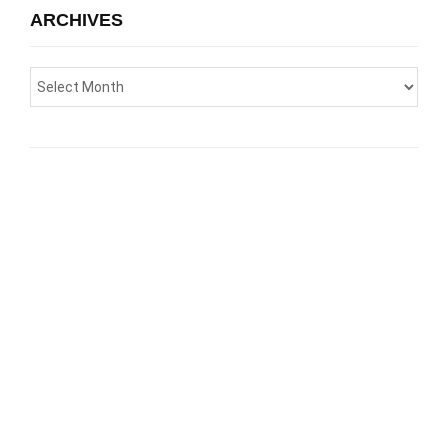
c
E
ARCHIVES
h
f
A
o
r
R
:
C
H