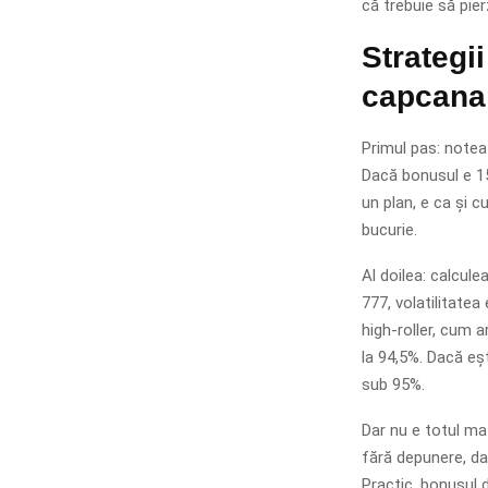
că trebuie să pier
Strategi
capcana
Primul pas: noteaz
Dacă bonusul e 15 
un plan, e ca și c
bucurie.
Al doilea: calcule
777, volatilitatea
high‑roller, cum a
la 94,5%. Dacă eșt
sub 95%.
Dar nu e totul ma
fără depunere, dar
Practic, bonusul d