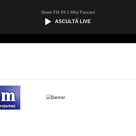
News FM 89.1 Mhz Pașcani
ASCULTĂ LIVE