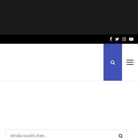
Facebook
Twitter
Insta
Yo
S