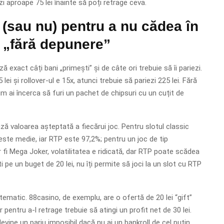
zi aproape 75 lei înainte să poți retrage ceva.
i (sau nu) pentru a nu cădea în
 „fără depunere”
ă exact câți bani „primești” și de câte ori trebuie să îi pariezi.
lei și rollover‑ul e 15x, atunci trebuie să pariezi 225 lei. Fără
um ai încerca să furi un pachet de chipsuri cu un cuțit de
ază valoarea așteptată a fiecărui joc. Pentru slotul classic
 este medie, iar RTP este 97,2%; pentru un joc de tip
r fi Mega Joker, volatilitatea e ridicată, dar RTP poate scădea
i pe un buget de 20 lei, nu îți permite să joci la un slot cu RTP
tematic. 88casino, de exemplu, are o ofertă de 20 lei “gift”
 pentru a-l retrage trebuie să atingi un profit net de 30 lei.
evine un pariu imposibil dacă nu ai un bankroll de cel puțin