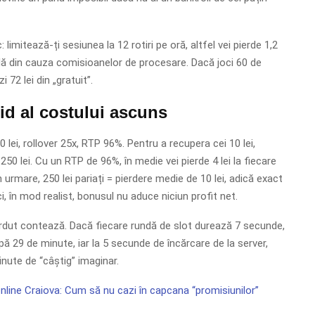
 limitează-ți sesiunea la 12 rotiri pe oră, altfel vei pierde 1,2
ndă din cauza comisioanelor de procesare. Dacă joci 60 de
zi 72 lei din „gratuit”.
id al costului ascuns
lei, rollover 25x, RTP 96%. Pentru a recupera cei 10 lei,
 250 lei. Cu un RTP de 96%, în medie vei pierde 4 lei la fiecare
in urmare, 250 lei pariați = pierdere medie de 10 lei, adică exact
, în mod realist, bonusul nu aduce niciun profit net.
ierdut contează. Dacă fiecare rundă de slot durează 7 secunde,
ă 29 de minute, iar la 5 secunde de încărcare de la server,
inute de “câștig” imaginar.
nline Craiova: Cum să nu cazi în capcana “promisiunilor”