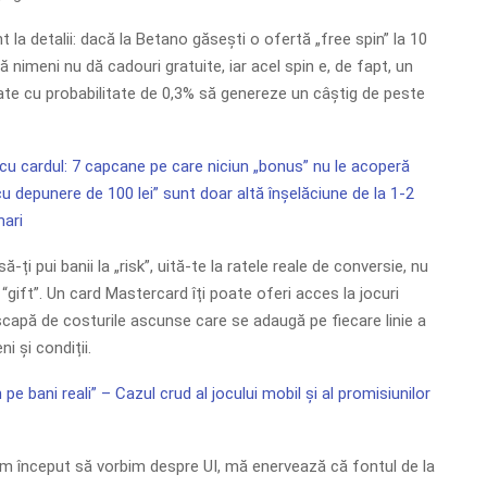
nt la detalii: dacă la Betano găsești o ofertă „free spin” la 10
că nimeni nu dă cadouri gratuite, iar acel spin e, de fapt, un
tate cu probabilitate de 0,3% să genereze un câștig de peste
u cardul: 7 capcane pe care niciun „bonus” nu le acoperă
u depunere de 100 lei” sunt doar altă înșelăciune de la 1‑2
mari
 să-ți pui banii la „risk”, uită-te la ratele reale de conversie, nu
 “gift”. Un card Mastercard îți poate oferi acces la jocuri
 scapă de costurile ascunse care se adaugă pe fiecare linie a
i și condiții.
pe bani reali” – Cazul crud al jocului mobil și al promisiunilor
m început să vorbim despre UI, mă enervează că fontul de la