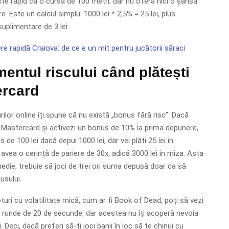
ste rapid ca o cursă de 100 metri, dar nu oferă nici o șansă
e. Este un calcul simplu: 1000 lei * 2,5% = 25 lei, plus
uplimentare de 3 lei.
e rapidă Craiova: de ce e un mit pentru jucătorii săraci
ntul riscului când plătești
ercard
rilor online îți spune că nu există „bonus fără risc”. Dacă
 Mastercard și activezi un bonus de 10% la prima depunere,
 de 100 lei dacă depui 1000 lei, dar vei plăti 25 lei în
avea o cerință de pariere de 30x, adică 3000 lei în miza. Asta
edie, trebuie să joci de trei ori suma depusă doar ca să
usului.
turi cu volatilitate mică, cum ar fi Book of Dead, poți să vezi
e runde de 20 de secunde, dar acestea nu îți acoperă nevoia
. Deci, dacă preferi să-ți joci banii în loc să te chinui cu