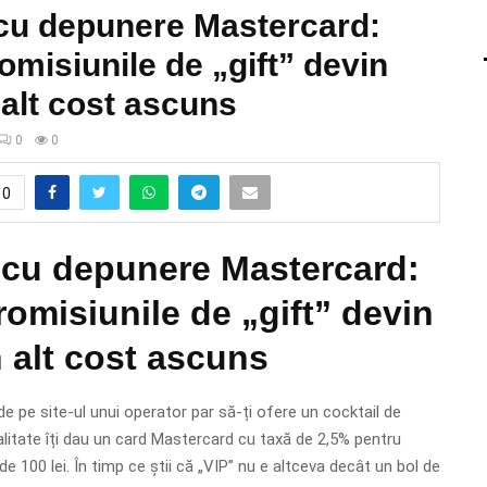
cu depunere Mastercard:
misiunile de „gift” devin
alt cost ascuns
0
0
0
 cu depunere Mastercard:
omisiunile de „gift” devin
 alt cost ascuns
e pe site-ul unui operator par să-ți ofere un cocktail de
ealitate îți dau un card Mastercard cu taxă de 2,5% pentru
e 100 lei. În timp ce știi că „VIP” nu e altceva decât un bol de