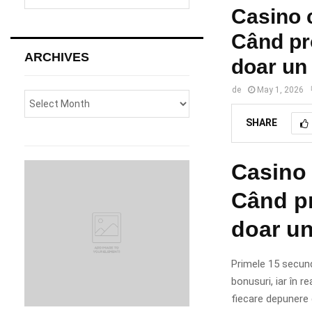
e
Casino 
a
S
r
Când pro
c
E
ARCHIVES
doar un 
h
f
A
o
de
May 1, 2026
r
R
:
SHARE
C
H
Casino
Când pr
doar un
Primele 15 secund
bonusuri, iar în r
fiecare depunere d