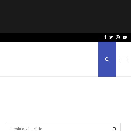
Facebook
Twitter
Insta
Yo
S