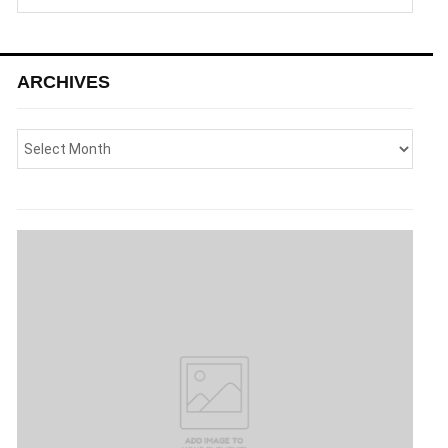
e
a
S
r
c
E
ARCHIVES
h
f
A
o
r
R
:
C
H