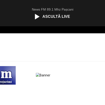
News FM 89.1 Mhz Pașcani
ASCULTĂ LIVE