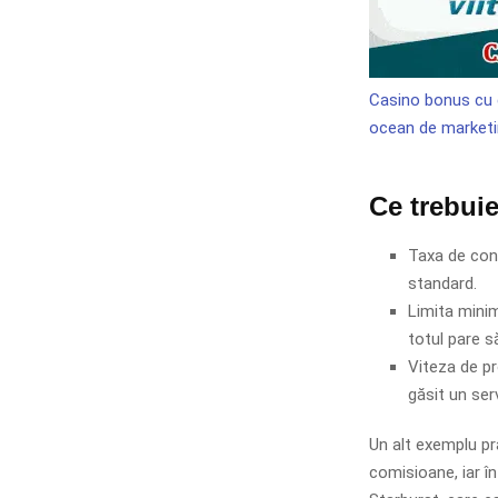
Casino bonus cu d
ocean de marketi
Ce trebuie
Taxa de con
standard.
Limita minim
totul pare s
Viteza de pr
găsit un ser
Un alt exemplu pra
comisioane, iar în