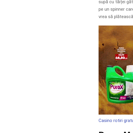
supă cu tăiței găt
pe un spinner care
vrea să plătească
Casino rotiri gra