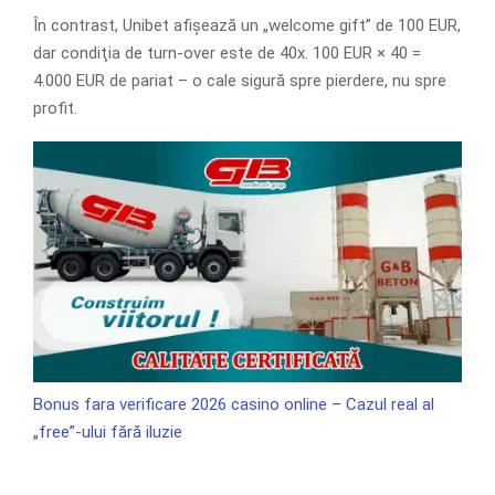
În contrast, Unibet afișează un „welcome gift” de 100 EUR,
dar condiţia de turn‑over este de 40x. 100 EUR × 40 =
4.000 EUR de pariat – o cale sigură spre pierdere, nu spre
profit.
Bonus fara verificare 2026 casino online – Cazul real al
„free”‑ului fără iluzie