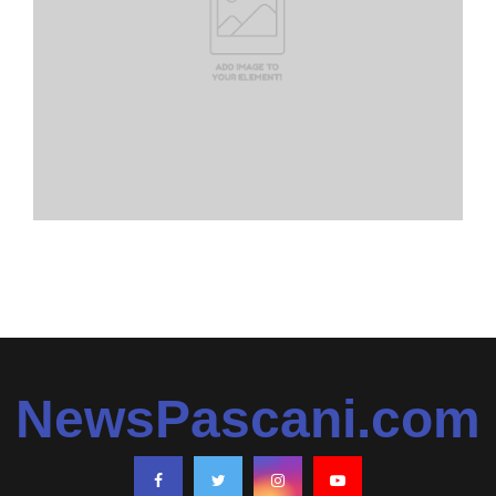
NewsPascani.com