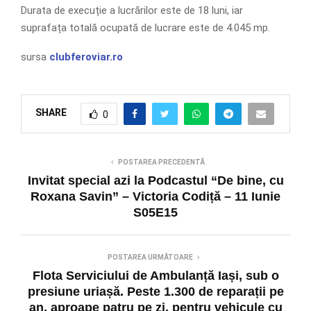
Durata de execuție a lucrărilor este de 18 luni, iar
suprafața totală ocupată de lucrare este de 4.045 mp.
sursa
clubferoviar.ro
SHARE
0
POSTAREA PRECEDENTĂ
Invitat special azi la Podcastul “De bine, cu
Roxana Savin” – Victoria Codiță – 11 Iunie
S05E15
POSTAREA URMĂTOARE
Flota Serviciului de Ambulanță Iași, sub o
presiune uriașă. Peste 1.300 de reparații pe
an, aproape patru pe zi, pentru vehicule cu