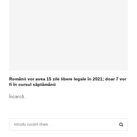
Românii vor avea 15 zile libere legale în 2021; doar 7 vor
fi în cursul săptămânii
Încarcă...
S
e
a
S