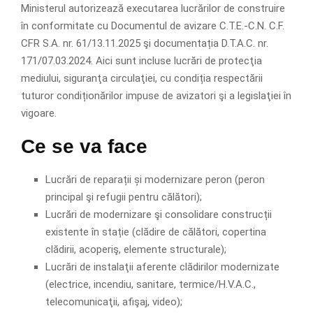
Ministerul autorizează executarea lucrărilor de construire
în conformitate cu Documentul de avizare C.T.E.-C.N. C.F.
CFR S.A. nr. 61/13.11.2025 şi documentația D.T.A.C. nr.
171/07.03.2024. Aici sunt incluse lucrări de protecţia
mediului, siguranţa circulaţiei, cu condiția respectării
tuturor condiționărilor impuse de avizatori şi a legislaţiei în
vigoare.
Ce se va face
Lucrări de reparații și modernizare peron (peron
principal şi refugii pentru călători);
Lucrări de modernizare şi consolidare construcții
existente în stație (clădire de călători, copertina
clădirii, acoperiş, elemente structurale);
Lucrări de instalaţii aferente clădirilor modernizate
(electrice, incendiu, sanitare, termice/H.V.A.C.,
telecomunicaţii, afişaj, video);