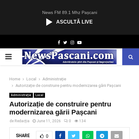
News FM 89.1 Mhz Pașcani
ASCULTĂ LIVE
R
Facebook
Twitter
Instagram
Youtube
C
A
PRIMARY
S
T
.
MENU
N
Home
Local
Administrație
E
Autorizație de construire pentru modernizarea gării Pașcani
T
Administrație
Local
Autorizație de construire pentru
modernizarea gării Pașcani
de
Redacția
June 11, 2026
0
134
SHARE
0