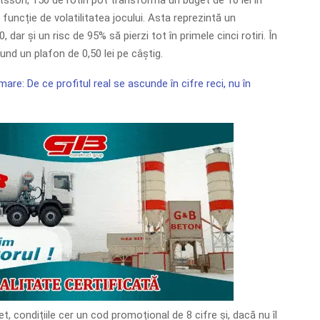
 funcție de volatilitatea jocului. Asta reprezintă un
, dar și un risc de 95% să pierzi tot în primele cinci rotiri. În
und un plafon de 0,50 lei pe câștig.
 mare: De ce profitul real se ascunde în cifre reci, nu în
et, condițiile cer un cod promoțional de 8 cifre și, dacă nu îl