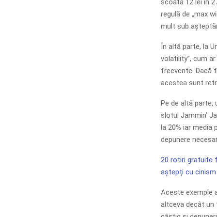
scoată 12 lei în 27
regulă de „max win
mult sub așteptăr
În altă parte, la U
volatility”, cum a
frecvente. Dacă fie
acestea sunt retr
Pe de altă parte, 
slotul Jammin’ Jar
la 20% iar media pe
depunere necesar
20 rotiri gratuite
aștepți cu cinism
Aceste exemple ar
altceva decât un 
câștig și depuneri 