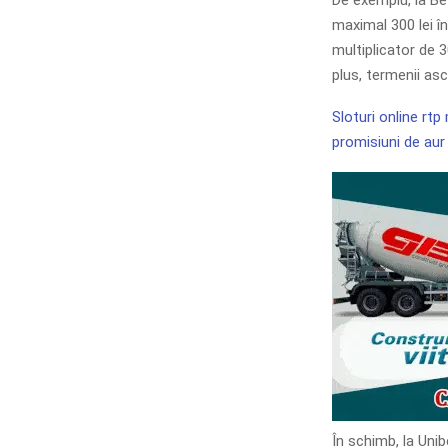
maximal 300 lei în
multiplicator de 30
plus, termenii asc
Sloturi online rtp
promisiuni de aur
În schimb, la Unib