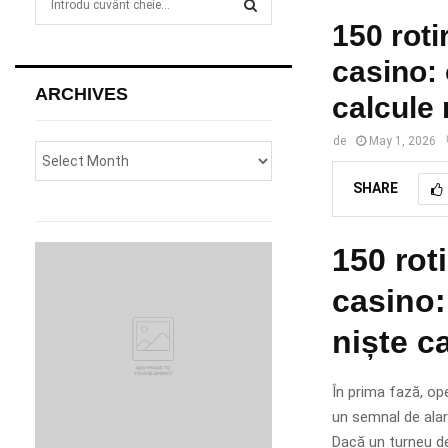
e
150 roti
a
S
r
casino: 
c
E
ARCHIVES
calcule 
h
f
A
o
de
May 1, 2026
r
R
:
SHARE
C
H
150 rot
casino:
niște ca
În prima fază, ope
un semnal de alar
Dacă un turneu de