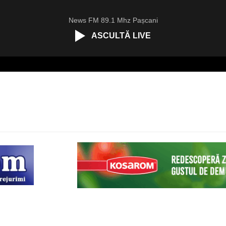
News FM 89.1 Mhz Pașcani
ASCULTĂ LIVE