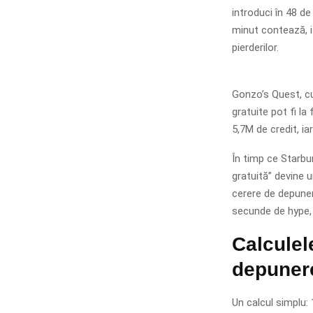
introduci în 48 de
minut contează, i
pierderilor.
Gonzo’s Quest, cu 
gratuite pot fi la 
5,7M de credit, ia
În timp ce Starbur
gratuită” devine u
cerere de depuner
secunde de hype, 
Calculele
depuner
Un calcul simplu: 