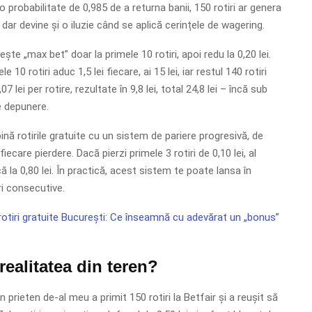
 o probabilitate de 0,985 de a returna banii, 150 rotiri ar genera
, dar devine și o iluzie când se aplică cerințele de wagering.
ește „max bet” doar la primele 10 rotiri, apoi redu la 0,20 lei.
e 10 rotiri aduc 1,5 lei fiecare, ai 15 lei, iar restul 140 rotiri
 lei per rotire, rezultate în 9,8 lei, total 24,8 lei – încă sub
e depunere.
nă rotirile gratuite cu un sistem de pariere progresivă, de
iecare pierdere. Dacă pierzi primele 3 rotiri de 0,10 lei, al
ă la 0,80 lei. În practică, acest sistem te poate lansa în
eri consecutive.
rotiri gratuite București: Ce înseamnă cu adevărat un „bonus”
ealitatea din teren?
un prieten de-al meu a primit 150 rotiri la Betfair și a reușit să