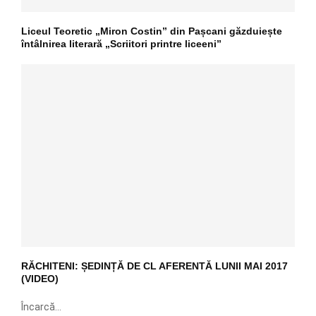
Liceul Teoretic „Miron Costin” din Pașcani găzduiește
întâlnirea literară „Scriitori printre liceeni”
RĂCHITENI: ȘEDINȚĂ DE CL AFERENTĂ LUNII MAI 2017
(VIDEO)
Încarcă...