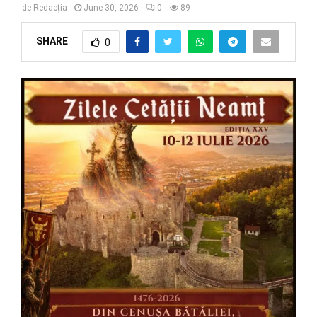
de
Redacția
June 30, 2026
0
89
SHARE
0