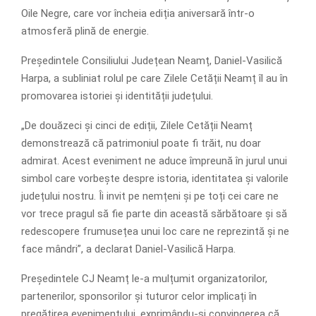
Oile Negre, care vor încheia ediția aniversară într-o
atmosferă plină de energie.
Președintele Consiliului Județean Neamț, Daniel-Vasilică
Harpa, a subliniat rolul pe care Zilele Cetății Neamț îl au în
promovarea istoriei și identității județului.
„De douăzeci și cinci de ediții, Zilele Cetății Neamț
demonstrează că patrimoniul poate fi trăit, nu doar
admirat. Acest eveniment ne aduce împreună în jurul unui
simbol care vorbește despre istoria, identitatea și valorile
județului nostru. Îi invit pe nemțeni și pe toți cei care ne
vor trece pragul să fie parte din această sărbătoare și să
redescopere frumusețea unui loc care ne reprezintă și ne
face mândri”, a declarat Daniel-Vasilică Harpa.
Președintele CJ Neamț le-a mulțumit organizatorilor,
partenerilor, sponsorilor și tuturor celor implicați în
pregătirea evenimentului, exprimându-și convingerea că