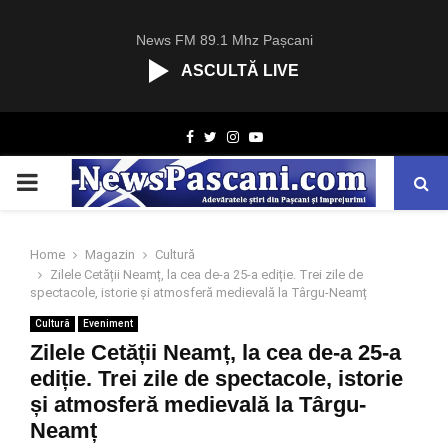
News FM 89.1 Mhz Pașcani
ASCULTĂ LIVE
R
Facebook
Twitter
Instagram
Youtube
C
A
PRIMARY
S
T
.
MENU
N
Home
Magazin
Cultură
E
Zilele Cetății Neamț, la cea de-a 25-a ediție. Trei zile de
T
spectacole, istorie și atmosferă medievală la Târgu-Neamț
Cultură
Eveniment
Zilele Cetății Neamț, la cea de-a 25-a
ediție. Trei zile de spectacole, istorie
și atmosferă medievală la Târgu-
Neamț