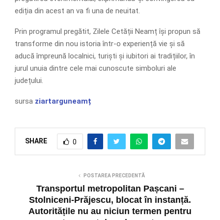
ediția din acest an va fi una de neuitat.
Prin programul pregătit, Zilele Cetății Neamț își propun să
transforme din nou istoria într-o experiență vie și să
aducă împreună localnici, turiști și iubitori ai tradițiilor, în
jurul unuia dintre cele mai cunoscute simboluri ale
județului.
sursa
ziartarguneamț
SHARE
0
POSTAREA PRECEDENTĂ
Transportul metropolitan Pașcani –
Stolniceni-Prăjescu, blocat în instanță.
Autoritățile nu au niciun termen pentru