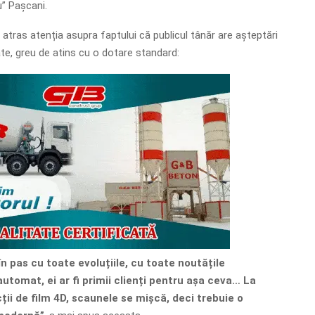
” Pașcani.
 atras atenția asupra faptului că publicul tânăr are așteptări
ate, greu de atins cu o dotare standard:
 în pas cu toate evoluțiile, cu toate noutățile
automat, ei ar fi primii clienți pentru așa ceva… La
ții de film 4D, scaunele se mișcă, deci trebuie o