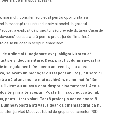
modernă”
, a mai spus aceasta.
, mai mulți consilieri au pledat pentru oportunitatea
nd în evidență rolul său educativ și social. Inițiatorul
 Macovei, a explicat că proiectul său prevede dotarea Casei de
adoveanu” cu aparatură pentru proiecția de filme, însă
olosită nu doar în scopuri financiare:
 de ordine și funcționare aveți obligativitatea să
artistice și documentare. Deci, practic, dumneavoastră
rie în regulament. De aceea am venit și cu acea
a, să avem un manager cu responsabilități, cu sarcini
entru că atunci nu ne mai eschivăm, nu ne mai fofilăm.
re îl vizez eu nu este doar despre cinematograf. Acele
olosite și în alte scopuri. Poate fi în scop educațional,
, pentru festivaluri. Toată proiecția aceea poate fi
 Dumneavoastră ați văzut doar ca cinematograf că nu
ras atenția Vlad Macovei, liderul de grup al consilierilor PSD.