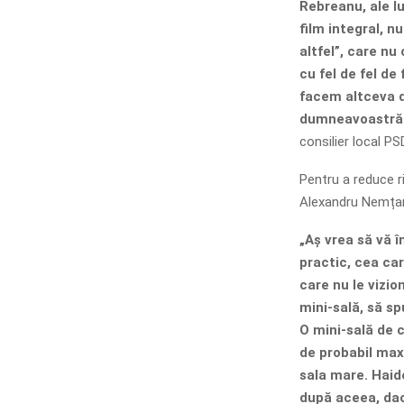
Rebreanu, ale l
film integral, 
altfel”, care nu
cu fel de fel de
facem altceva d
dumneavoastră s
consilier local PS
Pentru a reduce ris
Alexandru Nemțanu
„Aș vrea să vă î
practic, cea car
care nu le vizi
mini-sală, să s
O mini-sală de 
de probabil ma
sala mare. Haid
după aceea, dacă