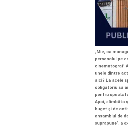
„Mie, ca manage
personalul pe c
cinematograf. A
unele dintre act
aici? La acele 
obligatoriu să a
pentru spectator
Apoi, sâmbăta ș
buget și de activ
ansamblul de dan
suprapune”
, a e