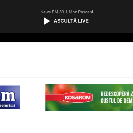
News FM 89.1 Mhz Pașcani
ASCULTĂ LIVE