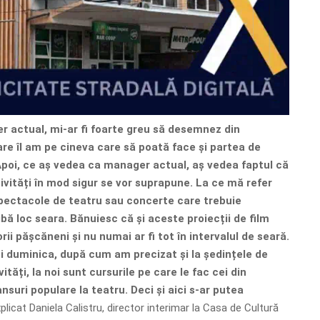
r actual, mi-ar fi foarte greu să desemnez din
are îl am pe cineva care să poată face și partea de
poi, ce aș vedea ca manager actual, aș vedea faptul că
ivități în mod sigur se vor suprapune. La ce mă refer
spectacole de teatru sau concerte care trebuie
ibă loc seara. Bănuiesc că și aceste proiecții de film
ii pășcăneni și nu numai ar fi tot în intervalul de seară.
i duminica, după cum am precizat și la ședințele de
ități, la noi sunt cursurile pe care le fac cei din
suri populare la teatru. Deci și aici s-ar putea
xplicat Daniela Calistru, director interimar la Casa de Cultură