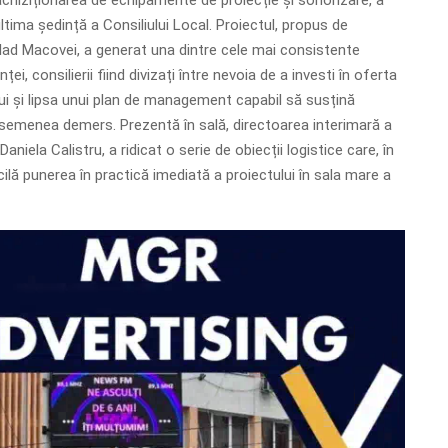
ltima ședință a Consiliului Local. Proiectul, propus de
 Vlad Macovei, a generat una dintre cele mai consistente
ței, consilierii fiind divizați între nevoia de a investi în oferta
lui și lipsa unui plan de management capabil să susțină
 asemenea demers. Prezentă în sală, directoarea interimară a
aniela Calistru, a ridicat o serie de obiecții logistice care, în
icilă punerea în practică imediată a proiectului în sala mare a