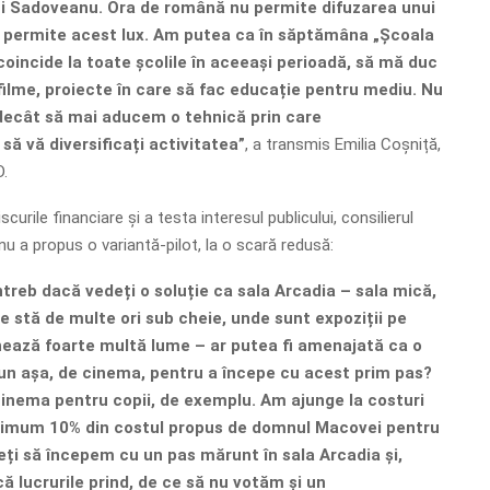
ui Sadoveanu. Ora de română nu permite difuzarea unui
nu permite acest lux. Am putea ca în săptămâna „Școala
 coincide la toate școlile în aceeași perioadă, să mă duc
 filme, proiecte în care să fac educație pentru mediu. Nu
ecât să mai aducem o tehnică prin care
ă vă diversificați activitatea”
, a transmis Emilia Coșniță,
D.
curile financiare și a testa interesul publicului, consilierul
 a propus o variantă-pilot, la o scară redusă:
ntreb dacă vedeți o soluție ca sala Arcadia – sala mică,
e stă de multe ori sub cheie, unde sunt expoziții pe
onează foarte multă lume – ar putea fi amenajată ca o
pun așa, de cinema, pentru a începe cu acest prim pas?
cinema pentru copii, de exemplu. Am ajunge la costuri
ximum 10% din costul propus de domnul Macovei pentru
eți să începem cu un pas mărunt în sala Arcadia și,
 lucrurile prind, de ce să nu votăm și un