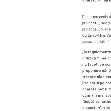
aparatură mai 
De partea cealaltă
proiectului, scoțâ
proiectului, Vlad
Cultură „Mihail S
aceasta poate fi f
„În regulamentul
difuzați filme 
nu faceți ce sc
propunere cândv
trasate clar, p
Proiectul pe ca
aparate pot fi f
cum am mai spus
făcută tematic.
e oportun”
, a at