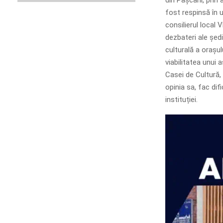
fost respinsă în u
consilierul local
dezbateri ale ședin
culturală a orașu
viabilitatea unui
Casei de Cultură, D
opinia sa, fac dif
instituției.