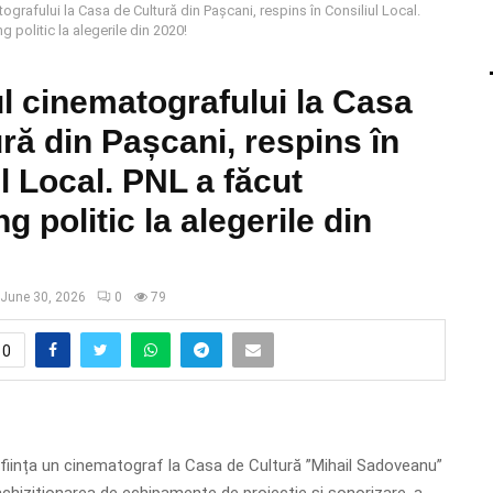
ografului la Casa de Cultură din Pașcani, respins în Consiliul Local.
 politic la alegerile din 2020!
l cinematografului la Casa
ră din Pașcani, respins în
l Local. PNL a făcut
g politic la alegerile din
June 30, 2026
0
79
0
eînființa un cinematograf la Casa de Cultură ”Mihail Sadoveanu”
 achiziționarea de echipamente de proiecție și sonorizare, a