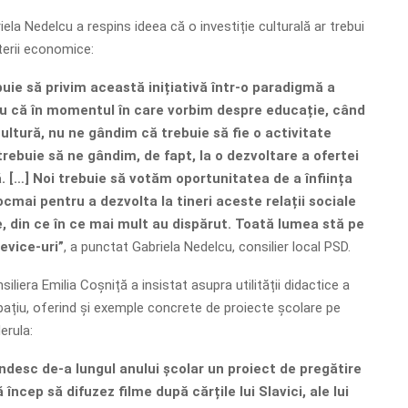
riela Nedelcu a respins ideea că o investiție culturală ar trebui
terii economice:
uie să privim această inițiativă într-o paradigmă a
tru că în momentul în care vorbim despre educație, când
ltură, nu ne gândim că trebuie să fie o activitate
 trebuie să ne gândim, de fapt, la o dezvoltare a ofertei
. […] Noi trebuie să votăm oportunitatea de a înființa
mai pentru a dezvolta la tineri aceste relații sociale
, din ce în ce mai mult au dispărut. Toată lumea stă pe
evice-uri”
, a punctat Gabriela Nedelcu, consilier local PSD.
siliera Emilia Coșniță a insistat asupra utilității didactice a
țiu, oferind și exemple concrete de proiecte școlare pe
erula:
ndesc de-a lungul anului școlar un proiect de pregătire
încep să difuzez filme după cărțile lui Slavici, ale lui