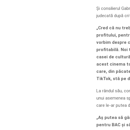
Și consilierul Gab
judecată după cri
„Cred că nu treb
profitului, pen
vorbim despre cu
profitabilă. Noi
casei de cultură
acest cinema toc
care, din păcate
TikTok, stă pe d
La rândul său, con
unui asemenea spa
care le-ar putea d
„Aș putea să gâ
pentru BAC și să 