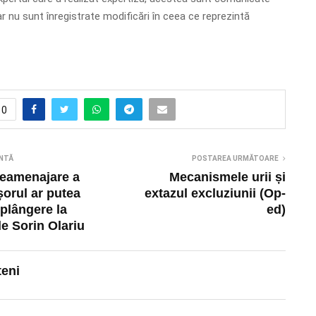
dar nu sunt înregistrate modificări în ceea ce reprezintă
0
NTĂ
POSTAREA URMĂTOARE
reamenajare a
Mecanismele urii și
șorul ar putea
extazul excluziunii (Op-
 plângere la
ed)
e Sorin Olariu
teni