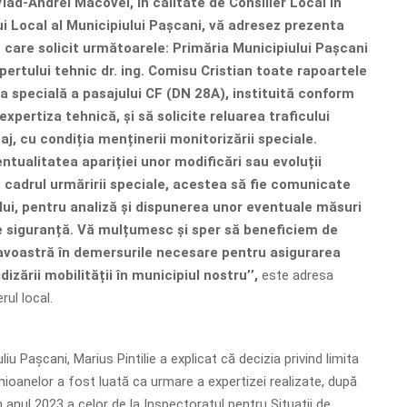
ad-Andrei Macovei, în calitate de Consilier Local în
ui Local al Municipiului Pașcani, vă adresez prezenta
n care solicit următoarele: Primăria Municipiului Pașcani
ertului tehnic dr. ing. Comisu Cristian toate rapoartele
a specială a pasajului CF (DN 28A), instituită conform
 expertiza tehnică, și să solicite reluarea traficului
aj, cu condiția menținerii monitorizării speciale.
ntualitatea apariției unor modificări sau evoluții
 cadrul urmăririi speciale, acestea să fie comunicate
ui, pentru analiză și dispunerea unor eventuale măsuri
 siguranță. Vă mulțumesc și sper să beneficiem de
avoastră în demersurile necesare pentru asigurarea
idizării mobilității în municipiul nostru’’,
este adresa
rul local.
liu Pașcani, Marius Pintilie a explicat că decizia privind limita
ioanelor a fost luată ca urmare a expertizei realizate, după
anul 2023 a celor de la Inspectoratul pentru Situații de