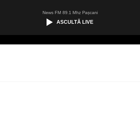
News FM 89.1 Mhz Pașcani
ASCULTĂ LIVE