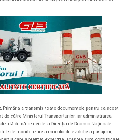
 Primăria a transmis toate documentele pentru ca acest
at de către Ministerul Transporturilor, iar administrarea
ealizată de către cei de la Direcția de Drumuri Naționale.
rtele de monitorizare a modului de evoluție a pasajului,
ertul care a realizat expertiza, acestea sunt comunicate