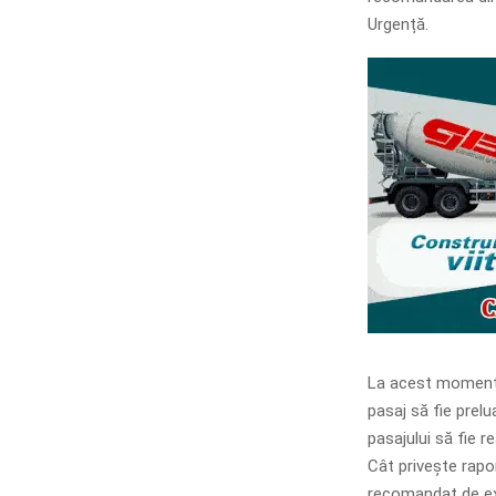
Urgență.
La acest moment,
pasaj să fie prelu
pasajului să fie r
Cât privește rapo
recomandat de exp