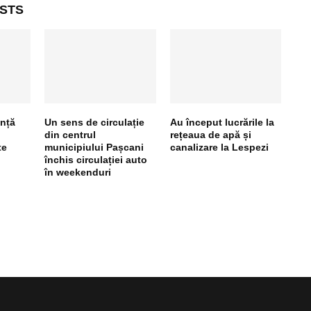
STS
nță
Un sens de circulație
Au început lucrările la
din centrul
rețeaua de apă și
te
municipiului Pașcani
canalizare la Lespezi
închis circulației auto
în weekenduri