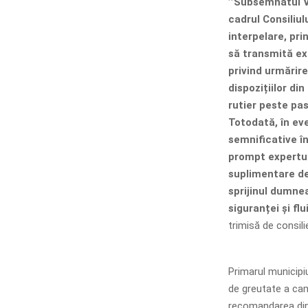
’’Subsemnatul Vl
cadrul Consiliul
interpelare, pri
să transmită exp
privind urmărire
dispozițiilor din
rutier peste pas
Totodată, în eve
semnificative în
prompt expertul
suplimentare de
sprijinul dumne
siguranței și flu
trimisă de consilie
Primarul municipiu
de greutate a cam
recomandarea din 