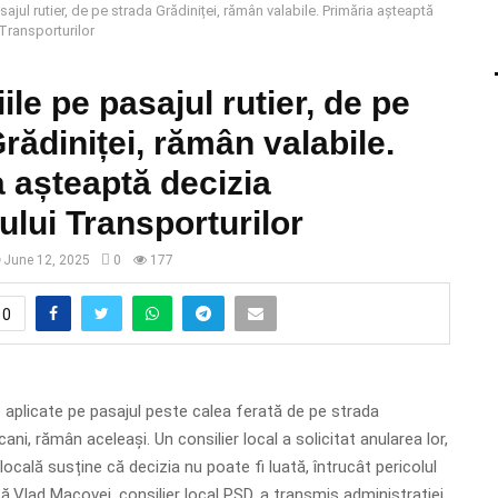
asajul rutier, de pe strada Grădiniței, rămân valabile. Primăria așteaptă
 Transporturilor
iile pe pasajul rutier, de pe
rădiniței, rămân valabile.
 așteaptă decizia
ului Transporturilor
June 12, 2025
0
177
0
re aplicate pe pasajul peste calea ferată de pe strada
cani, rămân aceleași. Un consilier local a solicitat anularea lor,
locală susține că decizia nu poate fi luată, întrucât pericolul
ă.Vlad Macovei, consilier local PSD, a transmis administrației