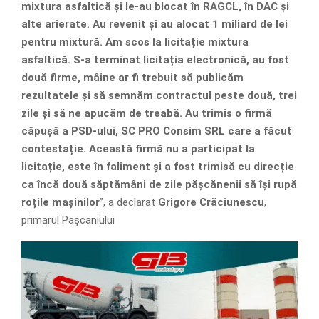
mixtura asfaltică și le-au blocat în RAGCL, în DAC și
alte arierate. Au revenit și au alocat 1 miliard de lei
pentru mixtură. Am scos la licitație mixtura
asfaltică. S-a terminat licitația electronică, au fost
două firme, mâine ar fi trebuit să publicăm
rezultatele și să semnăm contractul peste două, trei
zile și să ne apucăm de treabă. Au trimis o firmă
căpușă a PSD-ului, SC PRO Consim SRL care a făcut
contestație. Această firmă nu a participat la
licitație, este în faliment și a fost trimisă cu direcție
ca încă două săptămâni de zile pășcănenii să își rupă
roțile mașinilor
”, a declarat
Grigore Crăciunescu
,
primarul Pașcaniului