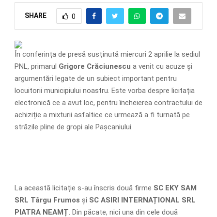
SHARE
0
În conferința de presă susţinută miercuri 2 aprilie la sediul
PNL, primarul
Grigore Crăciunescu
a venit cu acuze și
argumentări legate de un subiect important pentru
locuitorii municipiului noastru. Este vorba despre licitația
electronică ce a avut loc, pentru încheierea contractului de
achiziție a mixturii asfaltice ce urmează a fi turnată pe
străzile pline de gropi ale Pașcaniului.
La această licitație s-au înscris două firme
SC EKY SAM
SRL Târgu Frumos
și
SC ASIRI INTERNAȚIONAL SRL
PIATRA NEAMȚ
. Din păcate, nici una din cele două