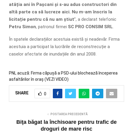
atâția ani în Pașcani și s-au adus constructori din
altă parte ca să lucreze aici. Nu m-am înscris la
licitație pentru că nu am știut
”, a declarat telefonic
Petru Simon
, patronul firmei
SC PRO CONSIM SRL
.
În spatele declarațiilor acestuia există și neadevăr. Firma
acestuia a participat la lucrările de reconstrecuție a
caselor afectate de inundațiile din anul 2008.
PNL acuză: Firma căpușă a PSD-ului blochează începerea
asfaltărilor în oraș (VEZI VIDEO)
SHARE
0
POSTAREA PRECEDENTĂ
Biţa băgat la închisoare pentru trafic de
droguri de mare risc