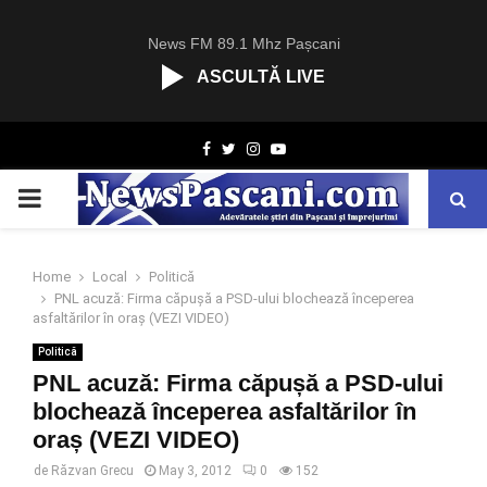
News FM 89.1 Mhz Pașcani
ASCULTĂ LIVE
R
Facebook
Twitter
Instagram
Youtube
C
A
PRIMARY
S
T
.
MENU
N
Home
Local
Politică
E
PNL acuză: Firma căpușă a PSD-ului blochează începerea
T
asfaltărilor în oraș (VEZI VIDEO)
Politică
PNL acuză: Firma căpușă a PSD-ului
blochează începerea asfaltărilor în
oraș (VEZI VIDEO)
de
Răzvan Grecu
May 3, 2012
0
152