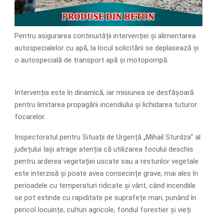
Pentru asigurarea continuității intervenției și alimentarea
autospecialelor cu apă, la locul solicitării se deplasează și
o autospecială de transport apă și motopompă.
Intervenția este în dinamică, iar misiunea se desfășoară
pentru limitarea propagării incendiului și lichidarea tuturor
focarelor.
Inspectoratul pentru Situații de Urgență „Mihail Sturdza” al
județului Iași atrage atenția că utilizarea focului deschis
pentru arderea vegetației uscate sau a resturilor vegetale
este interzisă și poate avea consecințe grave, mai ales în
perioadele cu temperaturi ridicate și vânt, când incendiile
se pot extinde cu rapiditate pe suprafețe mari, punând în
pericol locuințe, culturi agricole, fondul forestier și vieți