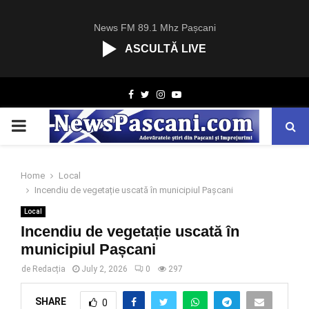
News FM 89.1 Mhz Pașcani
ASCULTĂ LIVE
R
Facebook
Twitter
Instagram
Youtube
C
A
PRIMARY
S
T
.
MENU
N
Home
Local
E
Incendiu de vegetație uscată în municipiul Pașcani
T
Local
Incendiu de vegetație uscată în
municipiul Pașcani
de
Redacția
July 2, 2026
0
297
SHARE
0