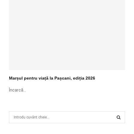
Marșul pentru viață la Pașcani, ediția 2026
Încarcă...
S
e
a
S
r