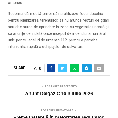
omenești.
Recomandăm cetățenilor să nu utilizeze focul deschis
pentru igienizarea terenurilor, să nu arunce resturi de țigări
sau alte surse de aprindere în zone cu vegetație uscată și
să anunțe de îndată orice început de incendiu la numărul
unic pentru apeluri de urgență 112, pentru a permite
intervenția rapidă a echipajelor de salvatori.
SHARE
0
POSTAREA PRECEDENTĂ
Anunț Delgaz Grid 3 iulie 2026
POSTAREA URMĂTOARE
Vreme instabilă în majoritatea regiunilor,