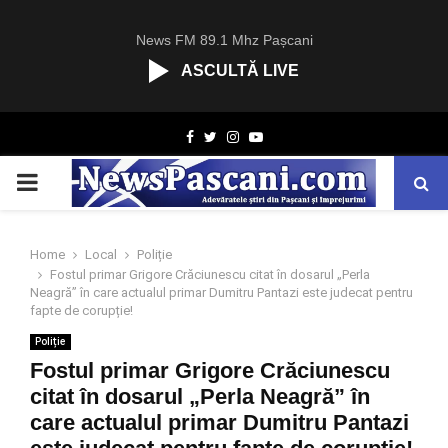
News FM 89.1 Mhz Pașcani
ASCULTĂ LIVE
R
Facebook
Twitter
Instagram
Youtube
C
A
PRIMARY
S
T
.
MENU
N
Home
Local
Poliție
E
Fostul primar Grigore Crăciunescu citat în dosarul „Perla
T
Neagră” în care actualul primar Dumitru Pantazi este judecat pentru
fapte de corupție!
Poliție
Fostul primar Grigore Crăciunescu
citat în dosarul „Perla Neagră” în
care actualul primar Dumitru Pantazi