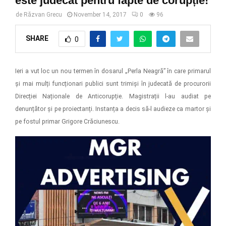
este judecat pentru fapte de corupție!
de
Răzvan Grecu
November 14, 2017
0
96
SHARE
0
Ieri a vut loc un nou termen în dosarul „Perla Neagră” în care primarul
și mai mulți funcționari publici sunt trimiși în judecată de procurorii
Direcției Naționale de Anticorupție. Magistrații l-au audiat pe
denunțător și pe proiectanți. Instanța a decis să-l audieze ca martor și
pe fostul primar Grigore Crăciunescu.