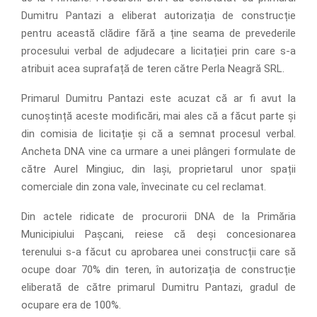
Dumitru Pantazi a eliberat autorizația de construcție
pentru această clădire fără a ține seama de prevederile
procesului verbal de adjudecare a licitației prin care s-a
atribuit acea suprafață de teren către Perla Neagră SRL.
Primarul Dumitru Pantazi este acuzat că ar fi avut la
cunoștință aceste modificări, mai ales că a făcut parte și
din comisia de licitație și că a semnat procesul verbal.
Ancheta DNA vine ca urmare a unei plângeri formulate de
către Aurel Mingiuc, din Iași, proprietarul unor spații
comerciale din zona vale, învecinate cu cel reclamat.
Din actele ridicate de procurorii DNA de la Primăria
Municipiului Pașcani, reiese că deși concesionarea
terenului s-a făcut cu aprobarea unei construcții care să
ocupe doar 70% din teren, în autorizația de construcție
eliberată de către primarul Dumitru Pantazi, gradul de
ocupare era de 100%.