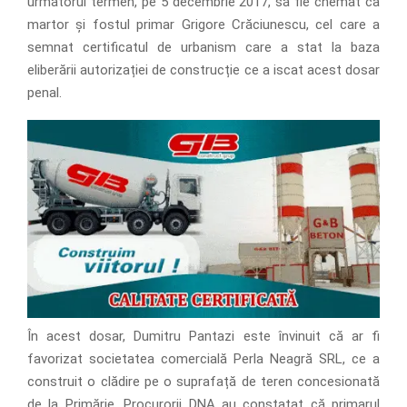
următorul termen, pe 5 decembrie 2017, să fie chemat ca
martor și fostul primar Grigore Crăciunescu, cel care a
semnat certificatul de urbanism care a stat la baza
eliberării autorizației de construcție ce a iscat acest dosar
penal.
În acest dosar, Dumitru Pantazi este învinuit că ar fi
favorizat societatea comercială Perla Neagră SRL, ce a
construit o clădire pe o suprafață de teren concesionată
de la Primărie. Procurorii DNA au constatat că primarul