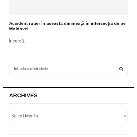
Accident rutier în această dimineață în intersecția de pe
Moldovei
Încarcă...
S
e
a
S
r
c
E
ARCHIVES
h
f
A
o
r
R
:
C