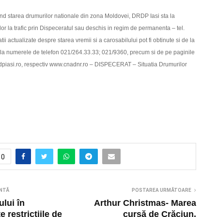
vind starea drumurilor nationale din zona Moldovei, DRDP Iasi sta la
ilor la trafic prin Dispeceratul sau deschis in regim de permanenta – tel.
i actualizate despre starea vremii si a carosabilului pot fi obtinute si de la
la numerele de telefon 021/264.33.33; 021/9360, precum si de pe paginile
piasi.ro, respectiv www.cnadnr.ro – DISPECERAT – Situatia Drumurilor
0
NTĂ
POSTAREA URMĂTOARE
ului în
Arthur Christmas- Marea
 restricțiile de
cursă de Crăciun,