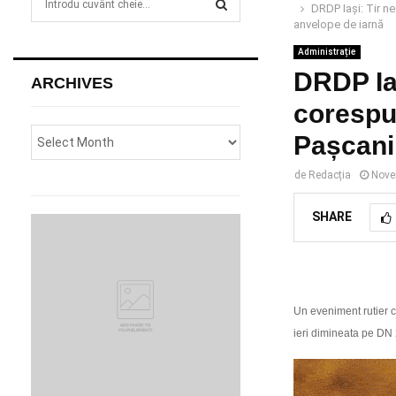
DRDP Iași: Tir n
e
anvelope de iarnă
a
S
r
Administrație
c
DRDP Iaș
E
ARCHIVES
h
corespu
f
A
o
Pașcani
r
R
:
de
Redacția
Nove
C
SHARE
H
Un eveniment rutier c
ieri dimineata pe DN 