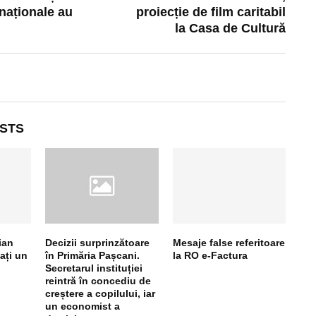
naționale au
proiecție de film caritabil
la Casa de Cultură
STS
ian
Decizii surprinzătoare
Mesaje false referitoare
ați un
în Primăria Pașcani.
la RO e-Factura
Secretarul instituției
reintră în concediu de
creștere a copilului, iar
un economist a