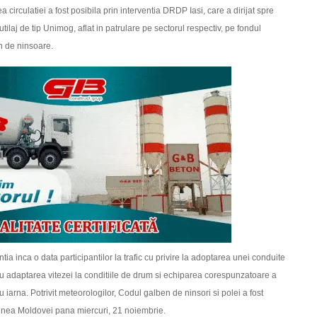
circulatiei a fost posibila prin interventia DRDP Iasi, care a dirijat spre
utilaj de tip Unimog, aflat in patrulare pe sectorul respectiv, pe fondul
n de ninsoare.
ia inca o data participantilor la trafic cu privire la adoptarea unei conduite
cu adaptarea vitezei la conditiile de drum si echiparea corespunzatoare a
 iarna. Potrivit meteorologilor, Codul galben de ninsori si polei a fost
iunea Moldovei pana miercuri, 21 noiembrie.