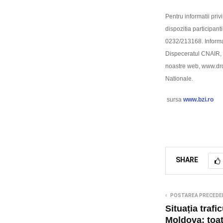
Pentru informatii pri
dispozitia participant
0232/213168. Informati
Dispeceratul CNAIR, 
noastre web, www.drd
Nationale.
sursa
www.bzi.ro
SHARE
POSTAREA PRECEDE
Situația trafic
Moldova: toate