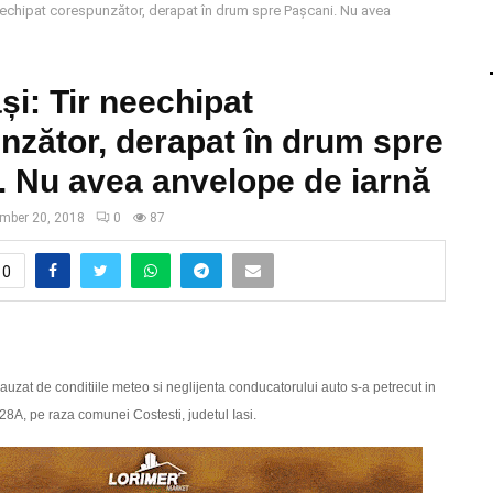
eechipat corespunzător, derapat în drum spre Pașcani. Nu avea
i: Tir neechipat
nzător, derapat în drum spre
. Nu avea anvelope de iarnă
mber 20, 2018
0
87
0
auzat de conditiile meteo si neglijenta conducatorului auto s-a petrecut in
28A, pe raza comunei Costesti, judetul Iasi.