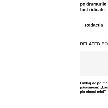
pe drumurile 
fost ridicate
Redacția
RELATED PO
Limbaj de politic
pășcănean: „Lăs
pic ciocul mic!”