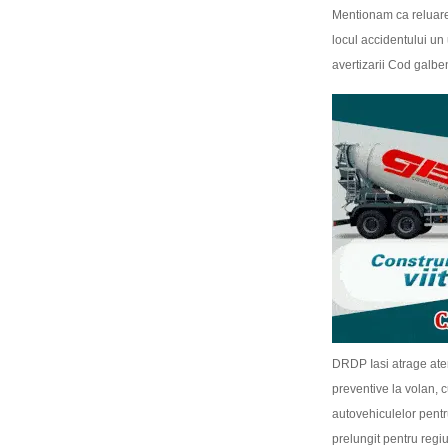
Mentionam ca reluarea 
locul accidentului un 
avertizarii Cod galbe
DRDP Iasi atrage atent
preventive la volan, 
autovehiculelor pentru
prelungit pentru reg