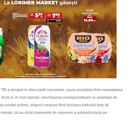
TIR a derapat in afara partii carosabile, cauza probabila fiind neadaptarea
 de drum si, in mod special, neechiparea corespunzatoare cu anvelope de
 au existat victime, singurul neajuns fiind blocarea traficului timp de
 minute, cat au durat manevrele de repunere a autovehiculului pe