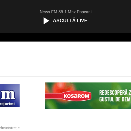
News FM 89.1 Mhz Pașcani
ASCULTĂ LIVE
dministrație