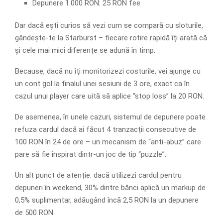
Depunere 1.000 RON: 25 RON fee
Dar dacă ești curios să vezi cum se compară cu sloturile,
gândește-te la Starburst – fiecare rotire rapidă îți arată că
și cele mai mici diferențe se adună în timp.
Because, dacă nu îți monitorizezi costurile, vei ajunge cu
un cont gol la finalul unei sesiuni de 3 ore, exact ca în
cazul unui player care uită să aplice “stop loss” la 20 RON.
De asemenea, în unele cazuri, sistemul de depunere poate
refuza cardul dacă ai făcut 4 tranzacții consecutive de
100 RON în 24 de ore – un mecanism de “anti‑abuz” care
pare să fie inspirat dintr-un joc de tip “puzzle”.
Un alt punct de atenție: dacă utilizezi cardul pentru
depuneri în weekend, 30% dintre bănci aplică un markup de
0,5% suplimentar, adăugând încă 2,5 RON la un depunere
de 500 RON.