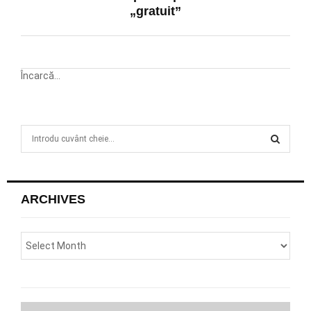
„gratuit”
Încarcă...
S
e
a
S
r
c
E
ARCHIVES
h
f
A
o
r
R
:
C
H