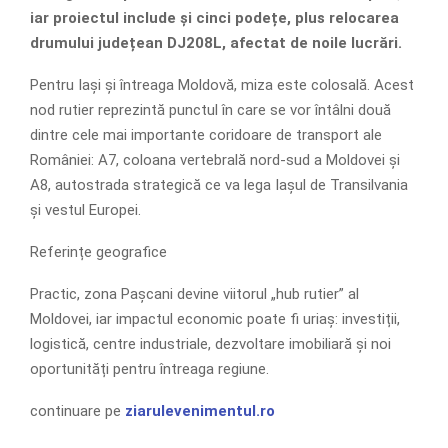
iar proiectul include și cinci podețe, plus relocarea
drumului județean DJ208L, afectat de noile lucrări.
Pentru Iași și întreaga Moldovă, miza este colosală. Acest
nod rutier reprezintă punctul în care se vor întâlni două
dintre cele mai importante coridoare de transport ale
României: A7, coloana vertebrală nord-sud a Moldovei și
A8, autostrada strategică ce va lega Iașul de Transilvania
și vestul Europei.
Referințe geografice
Practic, zona Pașcani devine viitorul „hub rutier” al
Moldovei, iar impactul economic poate fi uriaș: investiții,
logistică, centre industriale, dezvoltare imobiliară și noi
oportunități pentru întreaga regiune.
continuare pe
ziarulevenimentul.ro