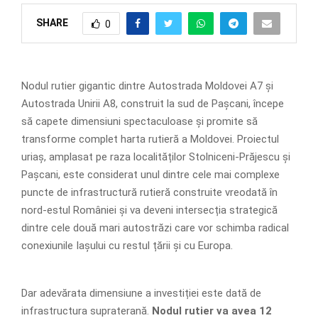
SHARE
0
Nodul rutier gigantic dintre Autostrada Moldovei A7 și
Autostrada Unirii A8, construit la sud de Pașcani, începe
să capete dimensiuni spectaculoase și promite să
transforme complet harta rutieră a Moldovei. Proiectul
uriaș, amplasat pe raza localităților Stolniceni-Prăjescu și
Pașcani, este considerat unul dintre cele mai complexe
puncte de infrastructură rutieră construite vreodată în
nord-estul României și va deveni intersecția strategică
dintre cele două mari autostrăzi care vor schimba radical
conexiunile Iașului cu restul țării și cu Europa.
Dar adevărata dimensiune a investiției este dată de
infrastructura supraterană.
Nodul rutier va avea 12