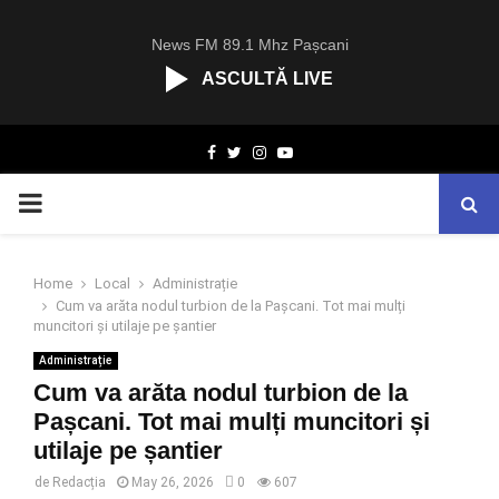
News FM 89.1 Mhz Pașcani
ASCULTĂ LIVE
R
Facebook
Twitter
Instagram
Youtube
C
A
PRIMARY
S
T
.
MENU
N
Home
Local
Administrație
E
Cum va arăta nodul turbion de la Pașcani. Tot mai mulți
T
muncitori și utilaje pe șantier
Administrație
Cum va arăta nodul turbion de la
Pașcani. Tot mai mulți muncitori și
utilaje pe șantier
de
Redacția
May 26, 2026
0
607