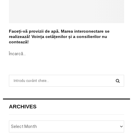
Faceți-vă provizii de apă. Marea interconectare se
realizează! Voința cetățenilor și a consilierilor nu
contează!
Încarcă...
S
e
a
S
r
c
E
ARCHIVES
h
f
A
o
r
R