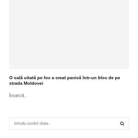
O oală uitată pe foc a creat panică într-un bloc de pe
strada Moldovei
Încarcă...
S
e
a
S