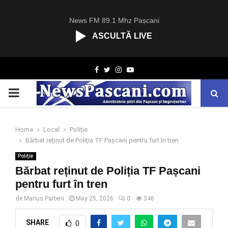
News FM 89.1 Mhz Pașcani
ASCULTĂ LIVE
R
Facebook
Twitter
Instagram
Youtube
C
A
PRIMARY
S
T
.
MENU
N
Home
Local
Poliție
E
Bărbat reținut de Poliția TF Pașcani pentru furt în tren
T
Poliție
Bărbat reținut de Poliția TF Pașcani
pentru furt în tren
de
Marius Parteni
May 25, 2026
0
346
SHARE
0