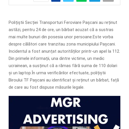
Polițiștii Secției Transporturi Feroviare Pașcani au reținut
astăzi, pentru 24 de ore, un bărbat acuzat că a sustras
mai multe bunuri din posesia unor persoane.Este vorba
despre călători care tranzitau zona municipiului Pașcani.
Incidentul a fost anunțat autorităților printr-un apel la 112.
Din primele informații, una dintre victime, un medic
ucrainean, a susținut că a rămas fără suma de 110 dolari
și un laptop.În urma verificărilor efectuate, polițiștii
Biroului TF Pașcani au identificat și reținut un bărbat, față
de care au fost dispuse măsurile legale.