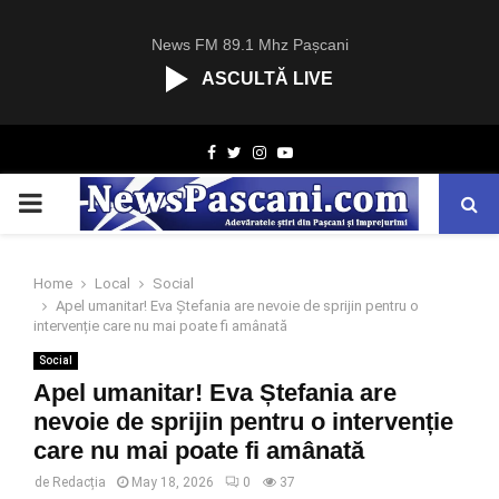
News FM 89.1 Mhz Pașcani
ASCULTĂ LIVE
R
Facebook
Twitter
Instagram
Youtube
C
A
PRIMARY
S
T
.
MENU
N
Home
Local
Social
E
Apel umanitar! Eva Ștefania are nevoie de sprijin pentru o
T
intervenție care nu mai poate fi amânată
Social
Apel umanitar! Eva Ștefania are
nevoie de sprijin pentru o intervenție
care nu mai poate fi amânată
de
Redacția
May 18, 2026
0
37