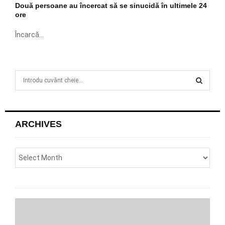
Două persoane au încercat să se sinucidă în ultimele 24
ore
Încarcă...
S
e
a
S
r
c
E
ARCHIVES
h
f
A
o
r
R
:
C
H