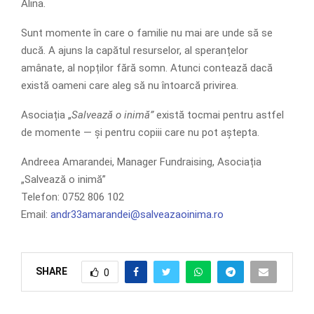
Alina.
Sunt momente în care o familie nu mai are unde să se
ducă. A ajuns la capătul resurselor, al speranțelor
amânate, al nopților fără somn. Atunci contează dacă
există oameni care aleg să nu întoarcă privirea.
Asociația „
Salvează o inimă”
există tocmai pentru astfel
de momente — și pentru copiii care nu pot aștepta.
Andreea Amarandei, Manager Fundraising, Asociația
„Salvează o inimă”
Telefon: 0752 806 102
Email:
andr33amarandei@salveazaoinima.ro
SHARE
0