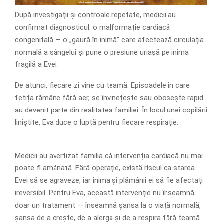
După investigații și controale repetate, medicii au
confirmat diagnosticul: o malformație cardiacă
congenitală — o „gaură în inimă” care afectează circulația
normală a sângelui și pune o presiune uriașă pe inima
fragilă a Evei.
De atunci, fiecare zi vine cu teamă. Episoadele în care
fetița rămâne fără aer, se învinețește sau obosește rapid
au devenit parte din realitatea familiei. În locul unei copilării
liniștite, Eva duce o luptă pentru fiecare respirație.
Medicii au avertizat familia că intervenția cardiacă nu mai
poate fi amânată. Fără operație, există riscul ca starea
Evei să se agraveze, iar inima și plămânii ei să fie afectați
ireversibil. Pentru Eva, această intervenție nu înseamnă
doar un tratament — înseamnă șansa la o viață normală,
șansa de a crește, de a alerga și de a respira fără teamă.