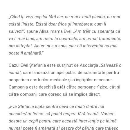
„Când îți vezi copilul fără aer, nu mai există planuri, nu mai
există liniște. Există doar frica și întrebarea: cum îl
salvez?”,
spune Alina, mama Evei.
„Am trăit cu speranța că
va fi mai bine, am mers la controale, am urmat tratamente,
am așteptat. Acum ni s-a spus clar că intervenția nu mai
poate fi amânată.”
Cazul Evei Ștefania este susținut de Asociația „
Salvează o
inimă”,
care lansează un apel public de solidaritate pentru
acoperirea costurilor medicale și a îngrijirilor necesare.
Campania este deschisă atât către persoane fizice, cât și
către companii care doresc să se implice direct.
„Eva Ștefania luptă pentru ceva ce mulți dintre noi
considerăm firesc: să poată respira fără teamă. Vorbim
despre un copil pentru care această intervenție pe inimă
nu mai poate fi amânată și despre doi părinți care trăiesc