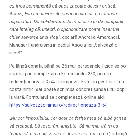
cu frica permanentă că orice zi poate deveni critică.
Astăzi, Eva are nevoie de oameni care să nu rămână
nepăsători. De solidaritate, de implicare și de companii
care înțeleg că, uneori, o sponsorizare poate însemna
chiar salvarea unei vieți”,
declară Andreea Amarandei,
Manager Fundraising în cadrul Asociației „Salvează o
inimă”.
Pe lângă donații, până pe 25 mai, persoanele fizice se pot
implica prin completarea Formularului 230, pentru
redirecționarea a 3,5% din impozit. Este un gest care nu
costă nimic, dar poate schimba concret șansa unui copil
la viață. Formularul se completează online aici:
https://salveazaoinima.ro/redirectioneaza-3-5/
„
Nu cer imposibilul, cer doar ca fetița mea să aibă șansa
să crească. Să respirăm liniștite. Să nu mai trăim cu
teama că o simplă zi poate deveni cea mai grea”,
adaugă