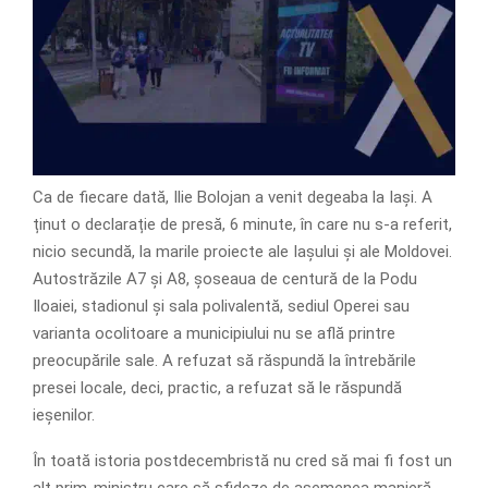
Ca de fiecare dată, Ilie Bolojan a venit degeaba la Iași. A
ținut o declarație de presă, 6 minute, în care nu s-a referit,
nicio secundă, la marile proiecte ale Iașului și ale Moldovei.
Autostrăzile A7 și A8, șoseaua de centură de la Podu
Iloaiei, stadionul și sala polivalentă, sediul Operei sau
varianta ocolitoare a municipiului nu se află printre
preocupările sale. A refuzat să răspundă la întrebările
presei locale, deci, practic, a refuzat să le răspundă
ieșenilor.
În toată istoria postdecembristă nu cred să mai fi fost un
alt prim-ministru care să sfideze de asemenea manieră