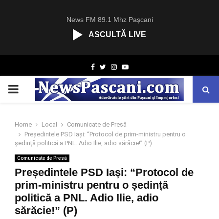
News FM 89.1 Mhz Pașcani
ASCULTĂ LIVE
R
Facebook
Twitter
Instagram
Youtube
C
A
PRIMARY
S
T
.
MENU
N
Home
Local
Comunicate de Presă
E
Președintele PSD Iași: “Protocol de prim-ministru pentru o
T
ședință politică a PNL. Adio Ilie, adio sărăcie!” (P)
Comunicate de Presă
Președintele PSD Iași: “Protocol de
prim-ministru pentru o ședință
politică a PNL. Adio Ilie, adio
sărăcie!” (P)