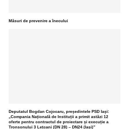
Măsuri de prevenire a înecului
Deputatul Bogdan Cojocaru, președintele PSD Iași:
„Compania Națională de Instituții a primit astăzi 12
oferte pentru contractul de proiectare și execuție a
Tronsonului 3 Lețcani (DN 28) – DN24 (Iași)”