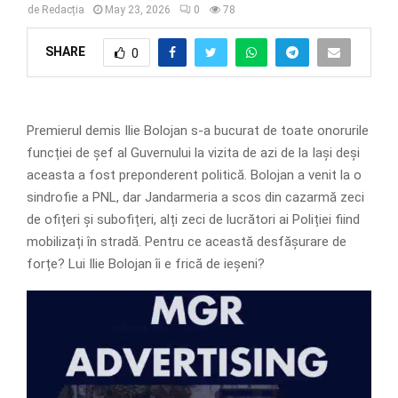
de
Redacția
May 23, 2026
0
78
SHARE
0
Premierul demis Ilie Bolojan s-a bucurat de toate onorurile
funcției de șef al Guvernului la vizita de azi de la Iași deși
aceasta a fost preponderent politică. Bolojan a venit la o
sindrofie a PNL, dar Jandarmeria a scos din cazarmă zeci
de ofițeri și subofițeri, alți zeci de lucrători ai Poliției fiind
mobilizați în stradă. Pentru ce această desfășurare de
forțe? Lui Ilie Bolojan îi e frică de ieșeni?