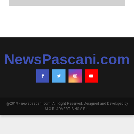
NewsPascani.com
@2019 - newspascani.com. All Right Reserved. Designed and Developed by
M.G.R. ADVERTISING S.R.L.