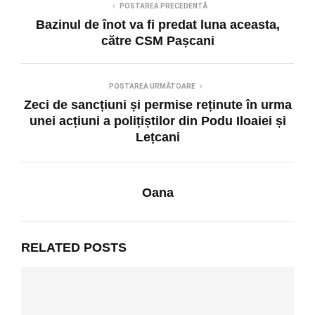
POSTAREA PRECEDENTĂ
Bazinul de înot va fi predat luna aceasta,
către CSM Pașcani
POSTAREA URMĂTOARE
Zeci de sancțiuni și permise reținute în urma
unei acțiuni a polițiștilor din Podu Iloaiei și
Lețcani
Oana
RELATED POSTS