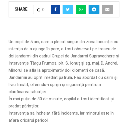
SHARE
0
Un copil de 5 ani, care a plecat singur din zona locuinței cu
intenția de a ajunge în parc, a fost observat pe traseu de
doi jandarmi din cadrul Grupei de Jandarmi Supraveghere și
Intervenție Târgu Frumos, plt. S. Ionuț și sg. maj. D. Andrei.
Minorul se afla la aproximativ doi kilometri de casă.
Jandarmii au oprit imediat patrula, l-au abordat cu calm și
l-au linistit, oferindu-i sprijin și siguranță pentru a
clarificarea situației.
În mai puțin de 30 de minute, copilul a fost identificat și
predat părinților.
Intervenția sa încheiat fără incidente, iar minorul este în
afara oricărui pericol.