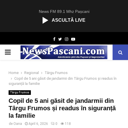
News FM 89.1 Mhz Pașcani
ASCULTĂ LIVE
R
Facebook
Twitter
Instagram
Youtube
C
A
PRIMARY
S
T
.
MENU
N
Home
Regional
Târgu Frumos
E
Copil de 5 ani găsit de jandarmii din Târgu Frumos și readus în
T
siguranță la familie
Târgu Frumos
Copil de 5 ani găsit de jandarmii din
Târgu Frumos și readus în siguranță
la familie
de
Oana
April 6, 2026
0
118