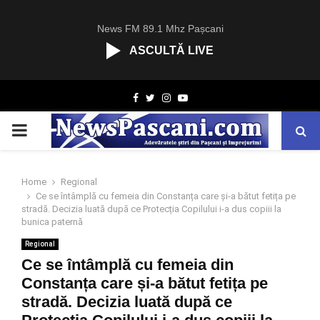
News FM 89.1 Mhz Pașcani
ASCULTĂ LIVE
R
Facebook
Twitter
Instagram
Youtube
C
A
PRIMARY
S
T
.
MENU
N
Home
Regional
E
Ce se întâmplă cu femeia din Constanța care și-a bătut fetița pe
T
stradă. Decizia luată după ce Protecția Copilului i-a dus copiii la
bunica paternă
Regional
Ce se întâmplă cu femeia din
Constanța care și-a bătut fetița pe
stradă. Decizia luată după ce