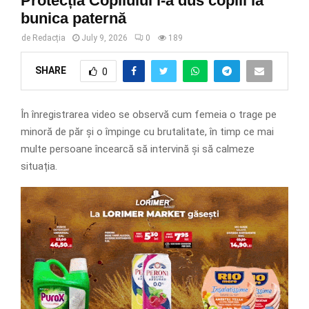
Protecția Copilului i-a dus copiii la
bunica paternă
de
Redacția
July 9, 2026
0
189
SHARE
0
În înregistrarea video se observă cum femeia o trage pe
minoră de păr și o împinge cu brutalitate, în timp ce mai
multe persoane încearcă să intervină și să calmeze
situația.