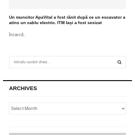
Un muncitor ApaVital a fost rănit după ce un excavator a
atins un cablu electric. ITM Iași a fost sesizat
Încarcă...
S
e
a
S
r
c
E
ARCHIVES
h
f
A
o
r
R
:
C
H