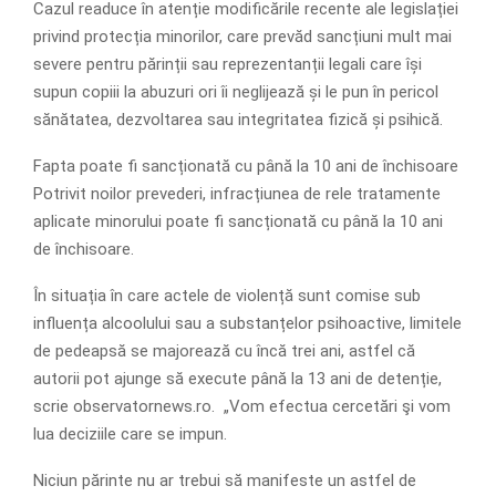
Cazul readuce în atenție modificările recente ale legislației
privind protecția minorilor, care prevăd sancțiuni mult mai
severe pentru părinții sau reprezentanții legali care își
supun copiii la abuzuri ori îi neglijează și le pun în pericol
sănătatea, dezvoltarea sau integritatea fizică și psihică.
Fapta poate fi sancționată cu până la 10 ani de închisoare
Potrivit noilor prevederi, infracțiunea de rele tratamente
aplicate minorului poate fi sancționată cu până la 10 ani
de închisoare.
În situația în care actele de violență sunt comise sub
influența alcoolului sau a substanțelor psihoactive, limitele
de pedeapsă se majorează cu încă trei ani, astfel că
autorii pot ajunge să execute până la 13 ani de detenție,
scrie observatornews.ro. „Vom efectua cercetări şi vom
lua deciziile care se impun.
Niciun părinte nu ar trebui să manifeste un astfel de