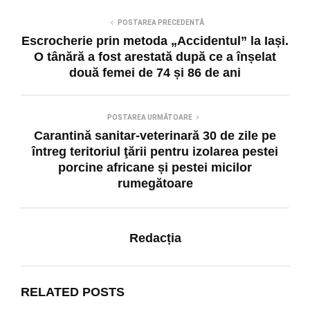
POSTAREA PRECEDENTĂ
Escrocherie prin metoda „Accidentul” la Iași.
O tânără a fost arestată după ce a înșelat
două femei de 74 și 86 de ani
POSTAREA URMĂTOARE
Carantină sanitar-veterinară 30 de zile pe
întreg teritoriul ţării pentru izolarea pestei
porcine africane și pestei micilor
rumegătoare
Redacția
RELATED POSTS