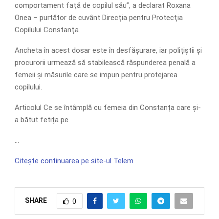
comportament faţă de copilul său”, a declarat Roxana
Onea – purtător de cuvânt Direcţia pentru Protecţia
Copilului Constanţa.
Ancheta în acest dosar este în desfășurare, iar polițiștii și
procurorii urmează să stabilească răspunderea penală a
femeii și măsurile care se impun pentru protejarea
copilului.
Articolul Ce se întâmplă cu femeia din Constanța care și-
a bătut fetița pe
…
Citește continuarea pe site-ul Telem
SHARE
0