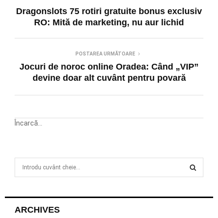
Dragonslots 75 rotiri gratuite bonus exclusiv
RO: Mită de marketing, nu aur lichid
POSTAREA URMĂTOARE
Jocuri de noroc online Oradea: Când „VIP”
devine doar alt cuvânt pentru povară
Încarcă...
S
e
a
S
r
c
E
ARCHIVES
h