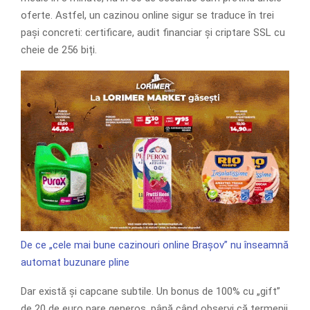
oferte. Astfel, un cazinou online sigur se traduce în trei
pași concreti: certificare, audit financiar și criptare SSL cu
cheie de 256 biți.
De ce „cele mai bune cazinouri online Brașov” nu înseamnă
automat buzunare pline
Dar există și capcane subtile. Un bonus de 100% cu „gift”
de 20 de euro pare generos, până când observi că termenii