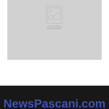
NewsPascani.com