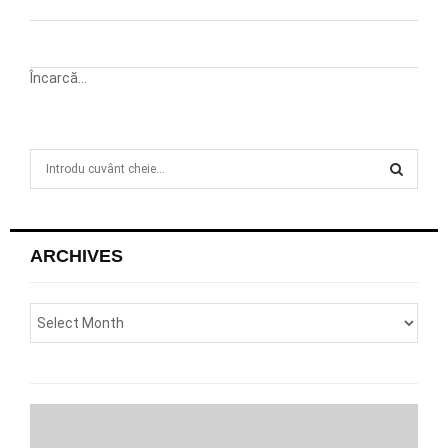
Încarcă...
S
e
a
S
r
c
E
ARCHIVES
h
f
A
o
r
R
:
C
H