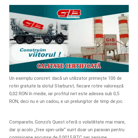
Un exemplu concret: dacă un utilizator primește 100 de
rotiri gratuite la slotul Starburst, fiecare rotire valorează
0,02 RON în medie, iar profitul net este adesea sub 0,5
RON, deci nu e un cadou, e un prelungitor de timp de joc.
Comparativ, Gonzo’s Quest oferă o volatilitate mai mare,
dar și acolo „free spin‑urile” sunt doar un paravan pentru
comisioane ascunse de 0,0015 BTC per sesiune,