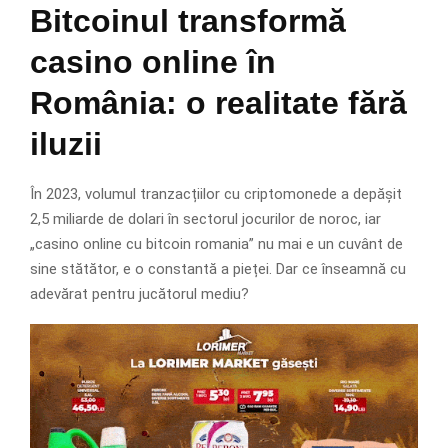
Bitcoinul transformă
casino online în
România: o realitate fără
iluzii
În 2023, volumul tranzacțiilor cu criptomonede a depășit
2,5 miliarde de dolari în sectorul jocurilor de noroc, iar
„casino online cu bitcoin romania” nu mai e un cuvânt de
sine stătător, e o constantă a pieței. Dar ce înseamnă cu
adevărat pentru jucătorul mediu?