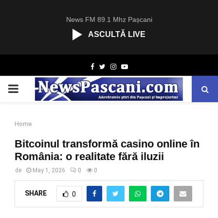
News FM 89.1 Mhz Pașcani
ASCULTĂ LIVE
R
Facebook
Twitter
Instagram
Youtube
C
A
PRIMARY
S
T
.
MENU
N
Home
E
T
Bitcoinul transformă casino online în
România: o realitate fără iluzii
de
May 1, 2026
0
0
SHARE
0