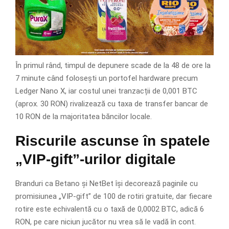
În primul rând, timpul de depunere scade de la 48 de ore la
7 minute când folosești un portofel hardware precum
Ledger Nano X, iar costul unei tranzacții de 0,001 BTC
(aprox. 30 RON) rivalizează cu taxa de transfer bancar de
10 RON de la majoritatea băncilor locale.
Riscurile ascunse în spatele
„VIP‑gift”‑urilor digitale
Branduri ca Betano și NetBet își decorează paginile cu
promisiunea „VIP‑gift” de 100 de rotiri gratuite, dar fiecare
rotire este echivalentă cu o taxă de 0,0002 BTC, adică 6
RON, pe care niciun jucător nu vrea să le vadă în cont.