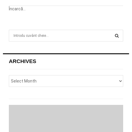
Încarcă...
S
e
a
S
r
c
E
ARCHIVES
h
f
A
o
r
R
:
C
H