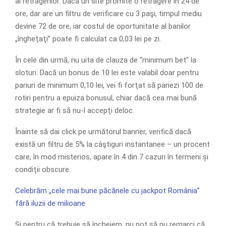
al retragerilor. Dacă un site promite o retragere în 24 de
ore, dar are un filtru de verificare cu 3 paşi, timpul mediu
devine 72 de ore, iar costul de oportunitate al banilor
„îngheţaţi” poate fi calculat ca 0,03 lei pe zi.
În cele din urmă, nu uita de clauza de “minimum bet” la
sloturi. Dacă un bonus de 10 lei este valabil doar pentru
pariuri de minimum 0,10 lei, vei fi forţat să pariezi 100 de
rotiri pentru a epuiza bonusul, chiar dacă cea mai bună
strategie ar fi să nu-l accepţi deloc.
Înainte să dai click pe următorul banner, verifică dacă
există un filtru de 5% la câştiguri instantanee – un procent
care, în mod misterios, apare în 4 din 7 cazuri în termeni și
condiţii obscure.
Celebrăm „cele mai bune păcănele cu jackpot România”
fără iluzii de milioane
Și pentru că trebuie să încheiem, nu pot să nu remarci că