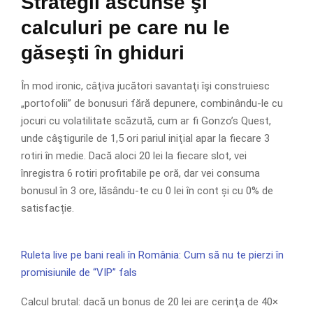
Strategii ascunse şi
calculuri pe care nu le
găseşti în ghiduri
În mod ironic, câţiva jucători savantaţi îşi construiesc
„portofolii” de bonusuri fără depunere, combinându-le cu
jocuri cu volatilitate scăzută, cum ar fi Gonzo’s Quest,
unde câştigurile de 1,5 ori pariul iniţial apar la fiecare 3
rotiri în medie. Dacă aloci 20 lei la fiecare slot, vei
înregistra 6 rotiri profitabile pe oră, dar vei consuma
bonusul în 3 ore, lăsându-te cu 0 lei în cont și cu 0% de
satisfacție.
Ruleta live pe bani reali în România: Cum să nu te pierzi în
promisiunile de “VIP” fals
Calcul brutal: dacă un bonus de 20 lei are cerinţa de 40×