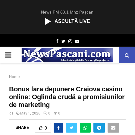
News FM 89.1 Mhz Pașcani
ASCULTĂ LIVE
R
Facebook
Twitter
Instagram
Youtube
C
A
PRIMARY
S
T
.
MENU
N
Home
E
T
Bonus fara depunere Craiova casino
online: Oglinda crudă a promisiunilor
de marketing
de
May 1, 2026
0
0
SHARE
0