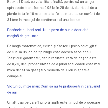
Book of Dead, cu volatilitate înaltă, pentru că un singur
spin poate transforma 0,05 lei în 25 de lei, dar riscul de a
pierde totul în 10 rotiri este la fel de mare ca un cuvânt de
3 litere în mesajul de confirmare al unui bonus.
Păcănele cu bani reali: Nu e paza de aur, e doar altă
mașină de greutate
Pe lângă matematică, există și factorul psihologic: „gift”
de 5 lei la un joc de tip bingo este adesea asociat cu
“câștiguri garantate”, dar în realitate, rata de câştig este
de 0,2%, deci probabilitatea de a primi acel cadou este mai
mică decât să găseşti o monedă de 1 leu în spatele
canapelei.
Sloturi cu mize mari: Cum să nu te prăbușești în paravanul
de aur
Un alt truc pe care îl ignoră mulţi este timpul de procesare