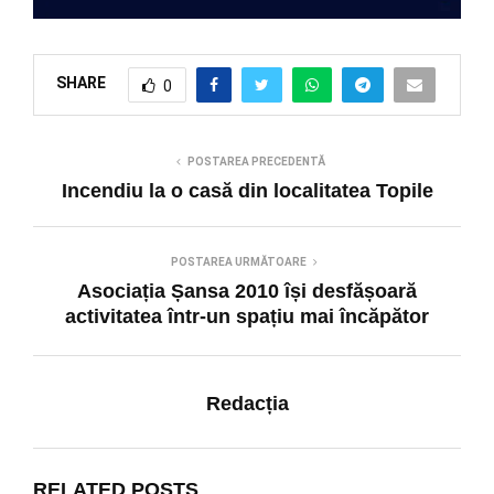
SHARE
0
POSTAREA PRECEDENTĂ
Incendiu la o casă din localitatea Topile
POSTAREA URMĂTOARE
Asociația Șansa 2010 își desfășoară
activitatea într-un spațiu mai încăpător
Redacția
RELATED POSTS