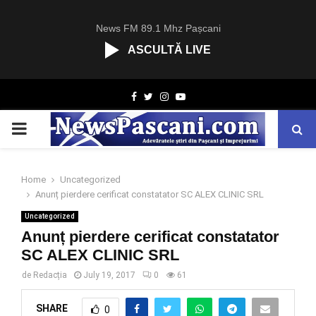
News FM 89.1 Mhz Pașcani
ASCULTĂ LIVE
R
Facebook
Twitter
Instagram
Youtube
C
A
PRIMARY
S
T
.
MENU
N
Home
Uncategorized
E
Anunț pierdere cerificat constatator SC ALEX CLINIC SRL
T
Uncategorized
Anunț pierdere cerificat constatator
SC ALEX CLINIC SRL
de
Redacția
July 19, 2017
0
61
SHARE
0