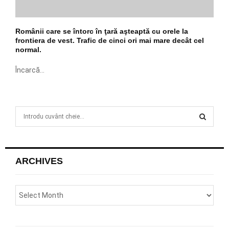
Românii care se întorc în ţară aşteaptă cu orele la
frontiera de vest. Trafic de cinci ori mai mare decât cel
normal.
Încarcă...
S
e
a
S
r
c
E
ARCHIVES
h
f
A
o
r
R
:
C