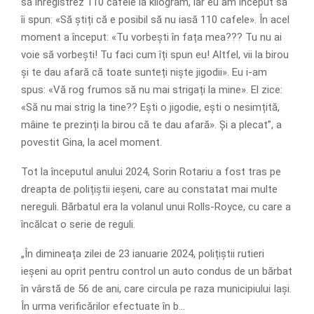
să înregistrez 110 cafele la kilogram, iar eu am început să
îi spun: «Să știți că e posibil să nu iasă 110 cafele». În acel
moment a început: «Tu vorbești în fața mea??? Tu nu ai
voie să vorbești! Tu faci cum îți spun eu! Altfel, vii la birou
și te dau afară că toate sunteți niște jigodii». Eu i-am
spus: «Vă rog frumos să nu mai strigați la mine». El zice:
«Să nu mai strig la tine?? Ești o jigodie, ești o nesimțită,
mâine te prezinți la birou că te dau afară». Și a plecat”, a
povestit Gina, la acel moment.
Tot la începutul anului 2024, Sorin Rotariu a fost tras pe
dreapta de polițiștii ieșeni, care au constatat mai multe
nereguli. Bărbatul era la volanul unui Rolls-Royce, cu care a
încălcat o serie de reguli.
„În dimineața zilei de 23 ianuarie 2024, polițiștii rutieri
ieșeni au oprit pentru control un auto condus de un bărbat
în vârstă de 56 de ani, care circula pe raza municipiului Iași.
În urma verificărilor efectuate în b…