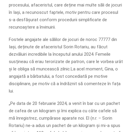
procesului, afaceristul, care deține mai multe săli de jocuri
în Iași, a recunoscut faptele, motiv pentru care procesul
s-a desfășurat conform procedurii simplificate de
recunoaștere a învinuirii.
Fostele angajate ale sălilor de jocuri de noroc 77777 din
Iași, deținute de afaceristul Sorin Rotariu, au făcut
dezvăluiri incredibile la începutul anului 2024. Femeile
susțineau că erau terorizate de patron, care le vorbea urât
și le obliga să muncească zilnic.La acel moment, Gina, o
angajată a bărbatului, a fost concediată pe motive
disciplinare, pe motiv că a îndrăznit să comenteze în fața
lui.
„Pe data de 20 februarie 2024, a venit în bar cu un pachet
de cafea de un kilogram și îmi explica cu câte cafele să
mă înregistrez, cumpărase aparate noi. El (n.r. – Sorin
Rotariu) ne-a adus un pachet de un kilogram și mi-a spus