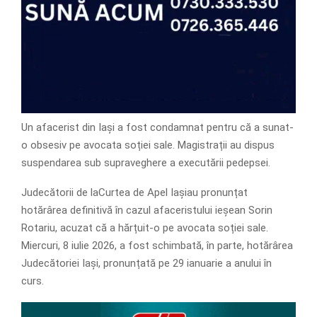
Un afacerist din Iași a fost condamnat pentru că a sunat-
o obsesiv pe avocata soției sale. Magistrații au dispus
suspendarea sub supraveghere a executării pedepsei.
Judecătorii de laCurtea de Apel Iașiau pronunțat
hotărârea definitivă în cazul afaceristului ieșean Sorin
Rotariu, acuzat că a hărțuit-o pe avocata soției sale.
Miercuri, 8 iulie 2026, a fost schimbată, în parte, hotărârea
Judecătoriei Iași, pronunțată pe 29 ianuarie a anului în
curs.