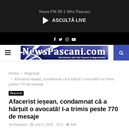
News FM 89.1 Mhz Pașcani
ASCULTĂ LIVE
R
Facebook
Twitter
Instagram
Youtube
C
A
PRIMARY
S
T
.
MENU
N
Home
Regional
E
Afacerist ieșean, condamnat că a hărțuit o avocată! I-a trimis
T
peste 770 de mesaje
Regional
Afacerist ieșean, condamnat că a
hărțuit o avocată! I-a trimis peste 770
de mesaje
de
Redacția
July 9, 2026
0
440