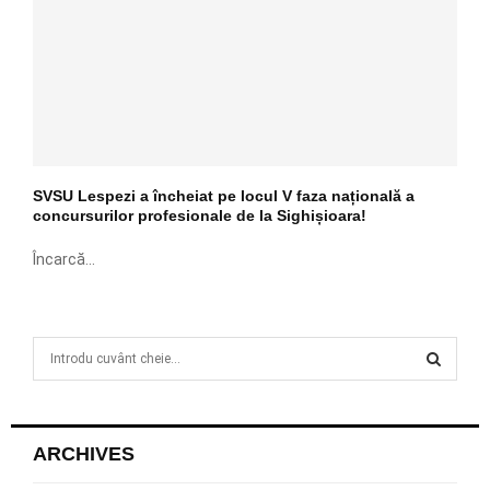
SVSU Lespezi a încheiat pe locul V faza națională a
concursurilor profesionale de la Sighișioara!
Încarcă...
S
e
a
S
r
c
E
ARCHIVES
h
f
A