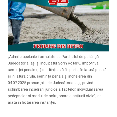
„Admite apelurile formulate de Parchetul de pe lângă
Judecătoria Iași și inculpatul Sorin Rotariu, împotriva
sentinței penale (…) desființează, în parte, în latură penală
și în latura civilă, sentința penală și încheierea din
04.07.2025 pronunțate de Judecătoria Iași, privind
schimbarea încadrării juridice a faptelor, individualizarea
pedepselor și modul de soluționare a acțiunii civile”, se
arată în hotărârea instanței.