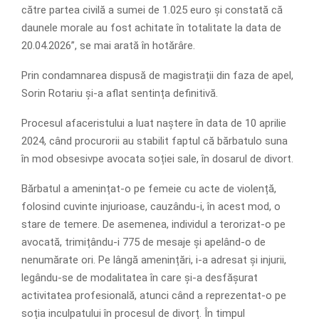
către partea civilă a sumei de 1.025 euro și constată că
daunele morale au fost achitate în totalitate la data de
20.04.2026”, se mai arată în hotărâre.
Prin condamnarea dispusă de magistrații din faza de apel,
Sorin Rotariu și-a aflat sentința definitivă.
Procesul afaceristului a luat naștere în data de 10 aprilie
2024, când procurorii au stabilit faptul că bărbatulo suna
în mod obsesivpe avocata soției sale, în dosarul de divort.
Bărbatul a amenințat-o pe femeie cu acte de violență,
folosind cuvinte injurioase, cauzându-i, în acest mod, o
stare de temere. De asemenea, individul a terorizat-o pe
avocată, trimițându-i 775 de mesaje și apelând-o de
nenumărate ori. Pe lângă amenințări, i-a adresat și injurii,
legându-se de modalitatea în care și-a desfășurat
activitatea profesională, atunci când a reprezentat-o pe
soția inculpatului în procesul de divorț. În timpul