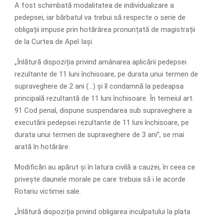
A fost schimbată modalitatea de individualizare a
pedepsei, iar bărbatul va trebui să respecte o serie de
obligații impuse prin hotărârea pronunțată de magistrații
de la Curtea de Apel Iași.
„Înlătură dispoziția privind amânarea aplicării pedepsei
rezultante de 11 luni închisoare, pe durata unui termen de
supraveghere de 2 ani (…) și îl condamnă la pedeapsa
principală rezultantă de 11 luni închisoare. În temeiul art.
91 Cod penal, dispune suspendarea sub supraveghere a
executării pedepsei rezultante de 11 luni închisoare, pe
durata unui termen de supraveghere de 3 ani”, se mai
arată în hotărâre.
Modificări au apărut și în latura civilă a cauzei, în ceea ce
privește daunele morale pe care trebuia să i le acorde
Rotariu victimei sale.
„Înlătură dispoziția privind obligarea inculpatului la plata