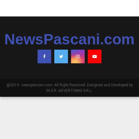
NewsPascani.com
@2019 - newspascani.com. All Right Reserved. Designed and Developed by
M.G.R. ADVERTISING S.R.L.