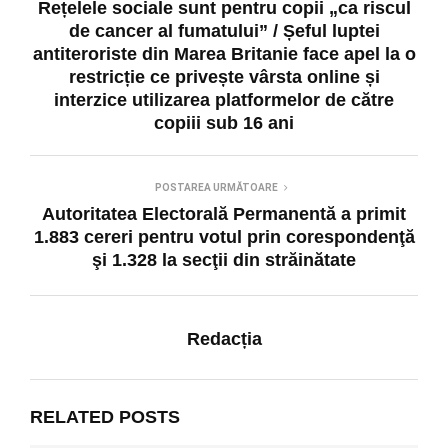
Rețelele sociale sunt pentru copii „ca riscul
de cancer al fumatului” / Șeful luptei
antiteroriste din Marea Britanie face apel la o
restricție ce privește vârsta online și
interzice utilizarea platformelor de către
copiii sub 16 ani
POSTAREA URMĂTOARE
Autoritatea Electorală Permanentă a primit
1.883 cereri pentru votul prin corespondenţă
şi 1.328 la secţii din străinătate
Redacția
RELATED POSTS