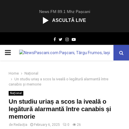
News FM 89.1 Mhz Pașcani
ASCULTĂ LIVE
R
Facebook
Twitter
Instagram
Youtube
C
A
PRIMARY
S
T
.
MENU
N
Home
Național
E
Un studiu uriaș a scos la iveală o legătură alarmantă între
T
canabis și memorie
Național
Un studiu uriaș a scos la iveală o
legătură alarmantă între canabis și
memorie
de
Redacția
February 6, 2025
0
26