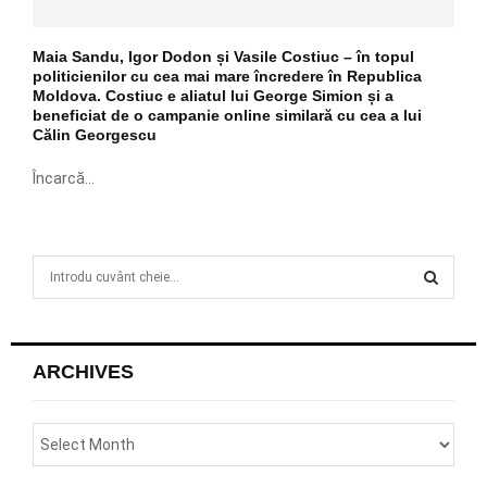
Maia Sandu, Igor Dodon și Vasile Costiuc – în topul
politicienilor cu cea mai mare încredere în Republica
Moldova. Costiuc e aliatul lui George Simion și a
beneficiat de o campanie online similară cu cea a lui
Călin Georgescu
Încarcă...
S
e
a
S
r
c
E
ARCHIVES
h
f
A
o
r
R
: