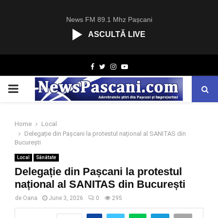
News FM 89.1 Mhz Pașcani
ASCULTĂ LIVE
R
Facebook
Twitter
Instagram
Youtube
C
A
PRIMARY
S
T
.
MENU
N
Home
Local
E
Delegație din Pașcani la protestul național al SANITAS din
T
București
Local
Sănătate
Delegație din Pașcani la protestul
național al SANITAS din București
de
Oana
June 3, 2026
0
295