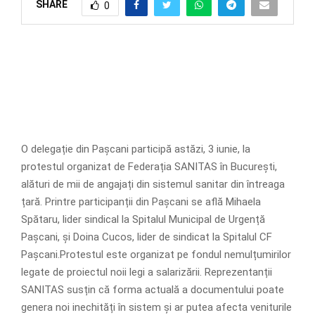
SHARE
0
O delegație din Pașcani participă astăzi, 3 iunie, la
protestul organizat de Federația SANITAS în București,
alături de mii de angajați din sistemul sanitar din întreaga
țară. Printre participanții din Pașcani se află Mihaela
Spătaru, lider sindical la Spitalul Municipal de Urgență
Pașcani, și Doina Cucos, lider de sindicat la Spitalul CF
Pașcani.Protestul este organizat pe fondul nemulțumirilor
legate de proiectul noii legi a salarizării. Reprezentanții
SANITAS susțin că forma actuală a documentului poate
genera noi inechități în sistem și ar putea afecta veniturile