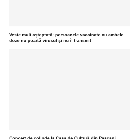
Veste mult așteptată: persoanele vaccinate cu ambele
doze nu poartă virusul și nu îl transmit
Concert de colinde la Casa de Cultură din Pașcani