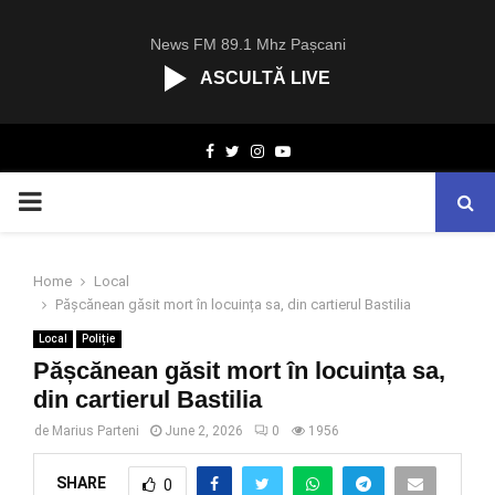
News FM 89.1 Mhz Pașcani
ASCULTĂ LIVE
R
Facebook
Twitter
Instagram
Youtube
C
A
PRIMARY
S
T
.
MENU
N
Home
Local
E
Pășcănean găsit mort în locuința sa, din cartierul Bastilia
T
Local
Poliție
Pășcănean găsit mort în locuința sa,
din cartierul Bastilia
de
Marius Parteni
June 2, 2026
0
1956
SHARE
0