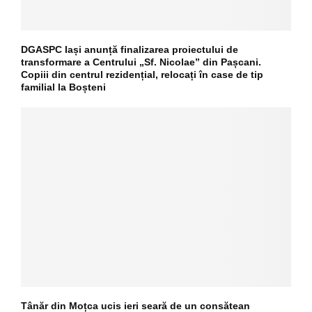
DGASPC Iași anunță finalizarea proiectului de
transformare a Centrului „Sf. Nicolae” din Pașcani.
Copiii din centrul rezidențial, relocați în case de tip
familial la Boșteni
Tânăr din Moțca ucis ieri seară de un consătean