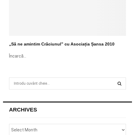
„Să ne amintim Crăciunul” cu Asociația Șansa 2010
Încarcă...
S
e
a
S
r
c
E
ARCHIVES
h
f
A
o
r
R