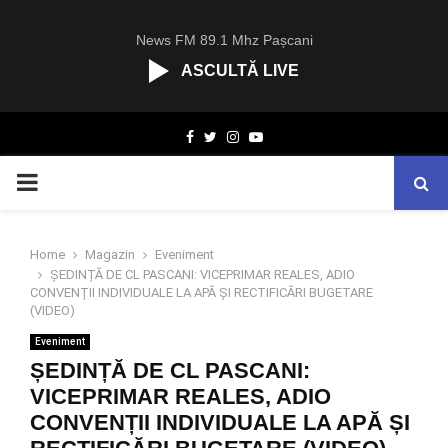
News FM 89.1 Mhz Pașcani
ASCULTĂ LIVE
R
Facebook
Twitter
Instagram
Youtube
C
A
PRIMARY
S
T
.
MENU
N
Home
Magazin
Eveniment
E
ȘEDINȚĂ DE CL PASCANI: VICEPRIMAR REALES, ADIO
T
CONVENȚII INDIVIDUALE LA APĂ ȘI RECTIFICĂRI BUGETARE
(VIDEO)
Eveniment
ȘEDINȚĂ DE CL PASCANI:
VICEPRIMAR REALES, ADIO
CONVENȚII INDIVIDUALE LA APĂ ȘI