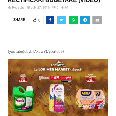
RECTIFICĂRI BUGETARE (VIDEO)
de
Redacția
July 27, 2016
0
61
SHARE
0
{youtube}ubyLIlAkcwY{/youtube}