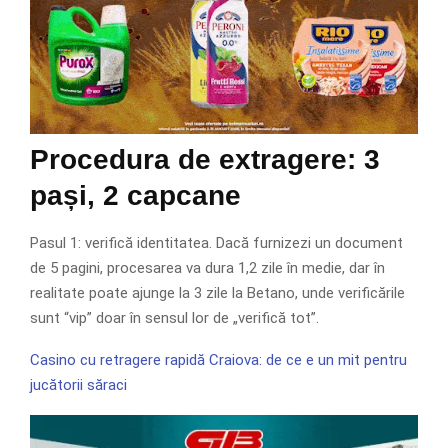
Procedura de extragere: 3
pași, 2 capcane
Pasul 1: verifică identitatea. Dacă furnizezi un document
de 5 pagini, procesarea va dura 1,2 zile în medie, dar în
realitate poate ajunge la 3 zile la Betano, unde verificările
sunt “vip” doar în sensul lor de „verifică tot”.
Casino cu retragere rapidă Craiova: de ce e un mit pentru
jucătorii săraci