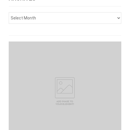
h
f
A
o
r
R
:
C
H