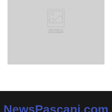
NewsPascani.com