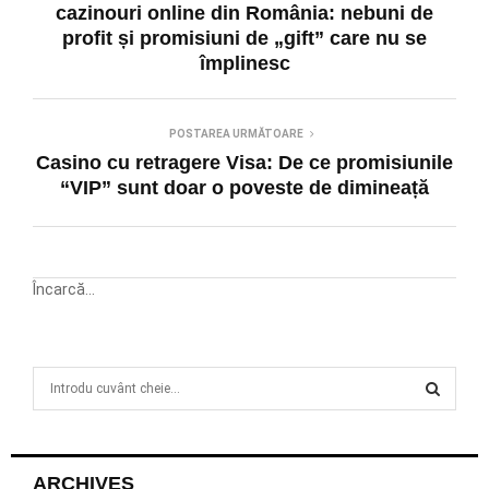
cazinouri online din România: nebuni de
profit și promisiuni de „gift” care nu se
împlinesc
POSTAREA URMĂTOARE
Casino cu retragere Visa: De ce promisiunile
“VIP” sunt doar o poveste de dimineață
Încarcă...
S
e
a
S
r
c
E
ARCHIVES