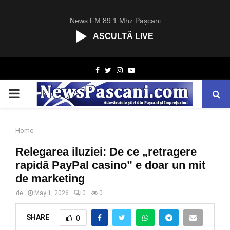
News FM 89.1 Mhz Pașcani
ASCULTĂ LIVE
R
Facebook
Twitter
Instagram
Youtube
C
A
PRIMARY
S
T
.
MENU
N
Home
E
T
Relegarea iluziei: De ce „retragere
rapidă PayPal casino” e doar un mit
de marketing
de
May 1, 2026
0
0
SHARE
0