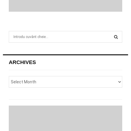
S
e
a
S
r
c
E
ARCHIVES
h
f
A
o
r
R
:
C
H