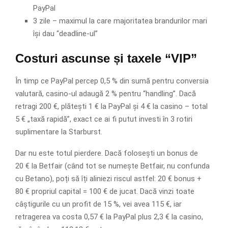
PayPal
3 zile – maximul la care majoritatea brandurilor mari
își dau “deadline‑ul”
Costuri ascunse și taxele “VIP”
În timp ce PayPal percep 0,5 % din sumă pentru conversia
valutară, casino‑ul adaugă 2 % pentru “handling”. Dacă
retragi 200 €, plătești 1 € la PayPal și 4 € la casino – total
5 € „taxă rapidă”, exact ce ai fi putut investi în 3 rotiri
suplimentare la Starburst.
Dar nu este totul pierdere. Dacă folosești un bonus de
20 € la Betfair (când tot se numește Betfair, nu confunda
cu Betano), poți să îți aliniezi riscul astfel: 20 € bonus +
80 € propriul capital = 100 € de jucat. Dacă vinzi toate
câștigurile cu un profit de 15 %, vei avea 115 €, iar
retragerea va costa 0,57 € la PayPal plus 2,3 € la casino,