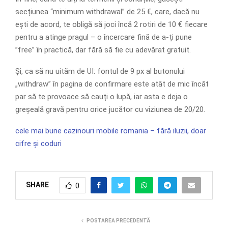
secțiunea “minimum withdrawal” de 25 €, care, dacă nu
ești de acord, te obligă să joci încă 2 rotiri de 10 € fiecare
pentru a atinge pragul – o încercare fină de a-ți pune
”free” în practică, dar fără să fie cu adevărat gratuit.
Și, ca să nu uităm de UI: fontul de 9 px al butonului
„withdraw” în pagina de confirmare este atât de mic încât
par să te provoace să cauți o lupă, iar asta e deja o
greșeală gravă pentru orice jucător cu viziunea de 20/20.
cele mai bune cazinouri mobile romania – fără iluzii, doar
cifre și coduri
SHARE
0
POSTAREA PRECEDENTĂ