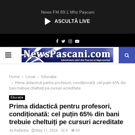
News FM 89.1 Mhz Pașcani
ASCULTĂ LIVE
R
Facebook
Twitter
Instagram
Youtube
C
A
PRIMARY
S
T
.
MENU
N
Home
Local
Educație
E
Prima didactică pentru profesori, condiționată: cel puțin 65% din
T
bani trebuie cheltuiți pe cursuri acreditate
Educație
Prima didactică pentru profesori,
condiționată: cel puțin 65% din bani
trebuie cheltuiți pe cursuri acreditate
de
Redacția
May 11, 2026
0
59