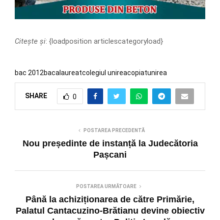
Citește și
: {loadposition articlescategoryload}
bac 2012
bacalaureat
colegiul unirea
copiat
unirea
SHARE
0
POSTAREA PRECEDENTĂ
Nou președinte de instanță la Judecătoria
Pașcani
POSTAREA URMĂTOARE
Până la achiziționarea de către Primărie,
Palatul Cantacuzino-Brătianu devine obiectiv