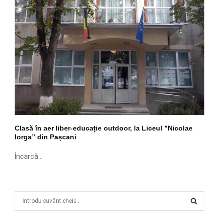
Clasă în aer liber-educație outdoor, la Liceul ”Nicolae
Iorga” din Pașcani
Încarcă...
S
e
a