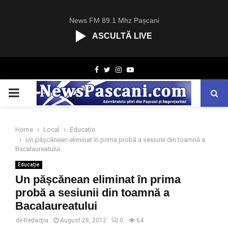
News FM 89.1 Mhz Pașcani
ASCULTĂ LIVE
R
Facebook
Twitter
Instagram
Youtube
C
A
PRIMARY
S
T
.
MENU
N
Home
Local
Educație
E
Un pășcănean eliminat în prima probă a sesiunii din toamnă a
T
Bacalaureatului
Educație
Un pășcănean eliminat în prima
probă a sesiunii din toamnă a
Bacalaureatului
de
Redacția
August 28, 2012
0
64