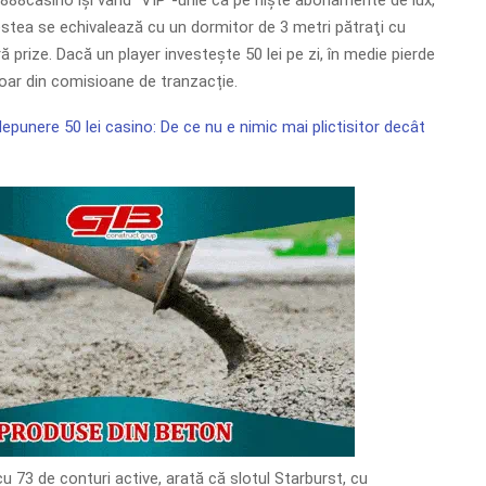
cestea se echivalează cu un dormitor de 3 metri pătraţi cu
ă prize. Dacă un player investește 50 lei pe zi, în medie pierde
ar din comisioane de tranzacție.
 depunere 50 lei casino: De ce nu e nimic mai plictisitor decât
cu 73 de conturi active, arată că slotul Starburst, cu