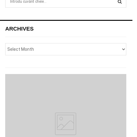
e
a
S
r
c
E
ARCHIVES
h
f
A
o
r
R
:
C
H