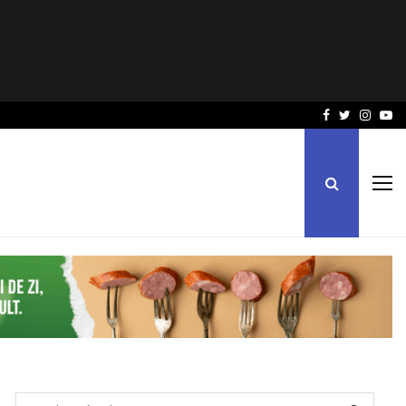
Facebook
Twitter
Insta
Yo
S