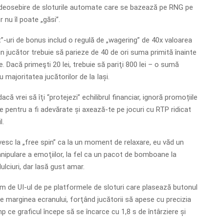
e deosebire de sloturile automate care se bazează pe RNG pe
r nu îl poate „găsi”.
ft”‑uri de bonus includ o regulă de „wagering” de 40x valoarea
un jucător trebuie să parieze de 40 de ori suma primită înainte
. Dacă primeşti 20 lei, trebuie să pariţi 800 lei – o sumă
 majoritatea jucătorilor de la Iași.
că vrei să îţi “protejezi” echilibrul financiar, ignoră promoțiile
e pentru a fi adevărate și axează-te pe jocuri cu RTP ridicat
l.
ivesc la „free spin” ca la un moment de relaxare, eu văd un
ipulare a emoţiilor, la fel ca un pacot de bomboane la
ulciuri, dar lasă gust amar.
tăm de UI‑ul de pe platformele de sloturi care plasează butonul
de marginea ecranului, forţând jucătorii să apese cu precizia
imp ce graficul începe să se încarce cu 1,8 s de întârziere și