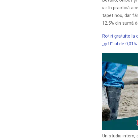
iar în practică a
tapet nou, dar făr
12,5% din sumă do
Rotiri gratuite la
„gift”‑ul de 0,01%
Un studiu intern, 