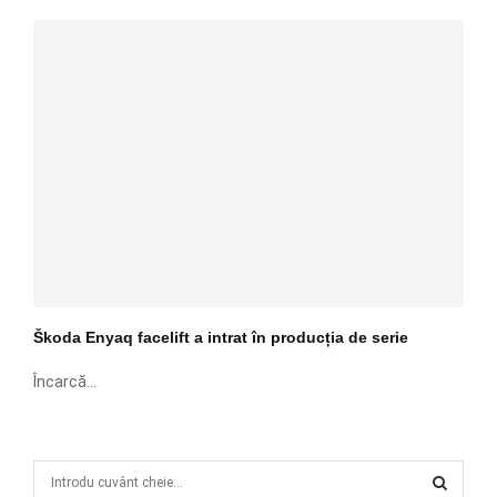
Škoda Enyaq facelift a intrat în producția de serie
Încarcă...
S
e