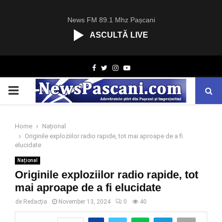
News FM 89.1 Mhz Pașcani
ASCULTĂ LIVE
R
Facebook
Twitter
Instagram
Youtube
C
A
PRIMARY
S
T
.
MENU
N
Home
Național
E
Originile exploziilor radio rapide, tot mai aproape de a fi
T
elucidate
Național
Originile exploziilor radio rapide, tot
mai aproape de a fi elucidate
de
Redacția
November 13, 2024
0
40