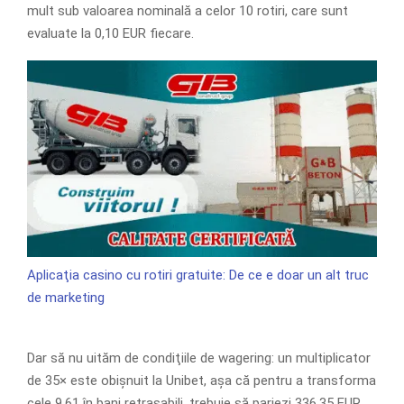
mult sub valoarea nominală a celor 10 rotiri, care sunt
evaluate la 0,10 EUR fiecare.
Aplicaţia casino cu rotiri gratuite: De ce e doar un alt truc
de marketing
Dar să nu uităm de condiţiile de wagering: un multiplicator
de 35× este obișnuit la Unibet, așa că pentru a transforma
cele 9,61 în bani retrasabili, trebuie să pariezi 336,35 EUR.