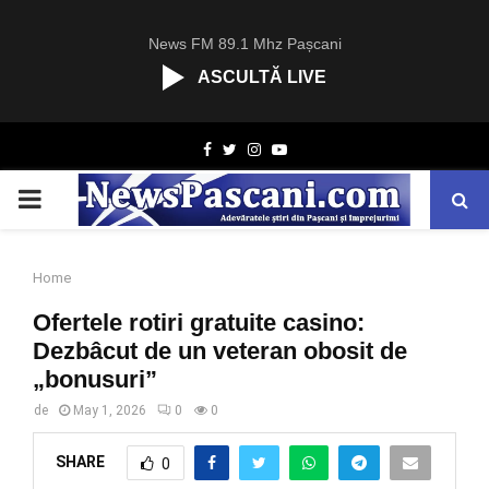
News FM 89.1 Mhz Pașcani
ASCULTĂ LIVE
R
Facebook
Twitter
Instagram
Youtube
C
A
PRIMARY
S
T
.
MENU
N
Home
E
T
Ofertele rotiri gratuite casino:
Dezbâcut de un veteran obosit de
„bonusuri”
de
May 1, 2026
0
0
SHARE
0