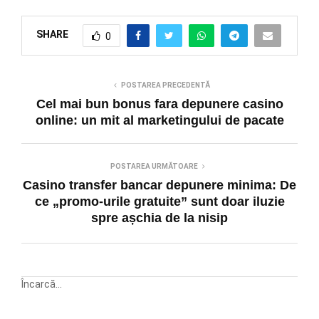
SHARE
0
POSTAREA PRECEDENTĂ
Cel mai bun bonus fara depunere casino
online: un mit al marketingului de pacate
POSTAREA URMĂTOARE
Casino transfer bancar depunere minima: De
ce „promo‑urile gratuite” sunt doar iluzie
spre așchia de la nisip
Încarcă...