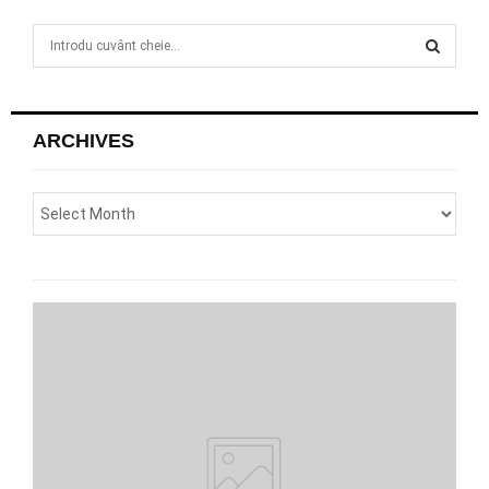
S
e
a
S
r
c
E
ARCHIVES
h
f
A
o
r
R
:
C
H