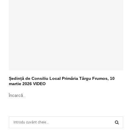
Ședință de Consiliu Local Primăria Târgu Frumos, 10
martie 2026 VIDEO
Încarcă...
S
e
a