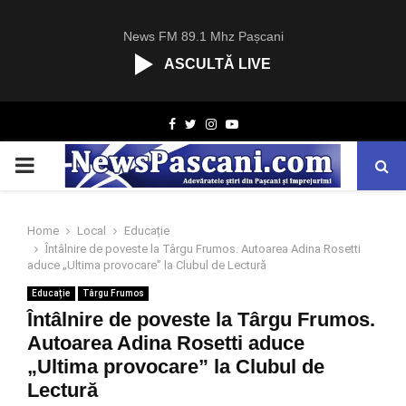
News FM 89.1 Mhz Pașcani
ASCULTĂ LIVE
R
Facebook
Twitter
Instagram
Youtube
C
A
PRIMARY
S
T
.
MENU
N
Home
Local
Educație
E
Întâlnire de poveste la Târgu Frumos. Autoarea Adina Rosetti
T
aduce „Ultima provocare” la Clubul de Lectură
Educație
Târgu Frumos
Întâlnire de poveste la Târgu Frumos.
Autoarea Adina Rosetti aduce
„Ultima provocare” la Clubul de
Lectură