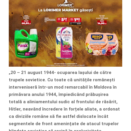
„20 – 21 august 1944- ocuparea Iașului de către
trupele sovietice. Cu toate că unitățile românești
interveniseră într-un mod remarcabil în Moldova în
primăvara anului 1944, împiedicând prăbușirea
totală a aliniamentului sudic al frontului de răsărit,
Hitler, neavând încredere în forțele aliate, a ordonat
ca diviziile române să fie astfel dislocate încât
segmentele de front amenințate de atacul trupelor
blindate sovietice să revină în exclusivitate