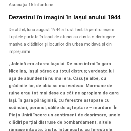
Asociația 15 Infanterie.
Dezastrul în imagini în Iașul anului 1944
De altfel, luna august 1944 a fost teribilă pentru ieșeni.
Luptele purtate în Iașul de atunci au dus la o distrugere
masivă a clădirilor și locurilor din urbea moldavă și din
împrejurimi
„Jalnică era starea Iașului. De cum intrai în gara
Nicolina, Iașul părea cu totul distrus; verdeața lui
așa de abundentă nu mai era. Căsuțe albe, cu
grădinile lor, de abia se mai vedeau. Mormane de
ruine erau tot mai dese cu cât ne apropiam de gara
Iași. În gara părăginită, cu ferestre astupate cu
scânduri, peronul, sălile de așteptare – murdare. În
Piața Unirii încerc un sentiment de deprimare, unele
clădiri parțial distruse de bombardament, altele
rămase intacte, triste, întunecate, cu ferestrele