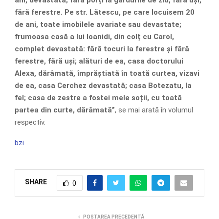
fără ferestre. Pe str. Lătescu, pe care locuisem 20
de ani, toate imobilele avariate sau devastate;
frumoasa casă a lui Ioanidi, din colț cu Carol,
complet devastată: fără tocuri la ferestre și fără
ferestre, fără uși; alături de ea, casa doctorului
Alexa, dărâmată, împrăștiată în toată curtea, vizavi
de ea, casa Cerchez devastată; casa Botezatu, la
fel; casa de zestre a fostei mele soții, cu toată
partea din curte, dărâmată”
, se mai arată în volumul
respectiv.
bzi
SHARE
0
POSTAREA PRECEDENTĂ