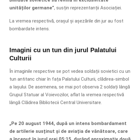
unităților germane”
, susțin reprezentanții Asociației.
La vremea respectivă, orașul și așezările din jur au fost
bombardate intens.
Imagini cu un tun din jurul Palatului
Culturii
În imaginile respective se pot vedea soldații sovietici cu un
tun antitanc chiar în fața Palatului Culturii, clădirea-simbol
a Iașului. De asemenea, se mai pot observa 2 soldați lângă
Grupul Statuar al Voievozilor, aflat la vremea respectivă
lângă Clădirea Bibliotecii Central Universitare.
„Pe 20 august 1944, după un intens bombardament
de artilerie susținut și de aviația de vânătoare, care
a început în jurul orei 05:15, durând aproximativ două