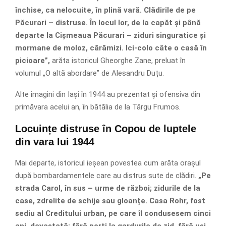
închise, ca nelocuite, în plină vară. Clădirile de pe
Păcurari – distruse. În locul lor, de la capăt și până
departe la Cișmeaua Păcurari – ziduri singuratice și
mormane de moloz, cărămizi. Ici-colo câte o casă în
picioare”,
arăta istoricul Gheorghe Zane, preluat în
volumul „O altă abordare” de Alesandru Duțu.
Alte imagini din Iași în 1944 au prezentat și ofensiva din
primăvara acelui an, în bătălia de la Târgu Frumos.
Locuințe distruse în Copou de luptele
din vara lui 1944
Mai departe, istoricul ieșean povestea cum arăta orașul
după bombardamentele care au distrus sute de clădiri.
„Pe
strada Carol, în sus – urme de război; zidurile de la
case, zdrelite de schije sau gloanțe. Casa Rohr, fost
sediu al Creditului urban, pe care îl condusesem cinci
ani, devastată; fără porți la gardurile de zid, fără uși,