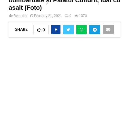
bombardate și Palatul Culturii, luat cu
asalt (Foto)
de
Redacția
February 21, 2021
0
1373
SHARE
0