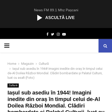
News FM 89.1 Mhz Pașcani
ASCULTĂ LIVE
R
Facebook
Twitter
Instagram
Youtube
C
A
PRIMARY
S
T
.
MENU
N
Home
Magazin
Cultură
E
Iașul sub asediu în 1944! Imagini inedite din oraș în timpul celui
T
de-Al Doilea Război Mondial. Clădiri bombardate și Palatul Culturii,
luat cu asalt (Foto)
Cultură
Iașul sub asediu în 1944! Imagini
inedite din oraș în timpul celui de-Al
Doilea Război Mondial. Clădiri