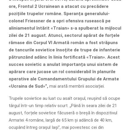
ore, Frontul 2 Ucrainean a atacat cu precădere
pozițiile trupelor române. Speranța generalului-
colonel Friessner de a opri ofensiva rusească pe
aliniamentul întărit «Traian» s-a spulberat la mijlocul
zilei de 21 august. Atunci, sectorul apărat de forțele
rămase din Corpul VI Armată român a fost străpuns
de tancurile sovietice însoțite de trupe de infanterie
pătrunzând adânc în linia fortificată «Traian». Acest
succes sovietic a anulat importanța unui sistem de
apărare care jucase un rol considerabil în planurile
operative ale Comandamentului Grupului de Armate
«Ucraina de Sud»”,
mai arată membrii asociației.
Trupele sovietice au luat cu asalt orașul, reușind să ocupe
târgul într-un timp relativ scurt. „Până în seara zilei de 21
august, forțele sovietice făcuseră o breșă în dispozitivul
Armatei 4 române, largă de 65 km și adâncă de 40 km,
ocupând întreg orașul Iași”, mai povestesc cei din