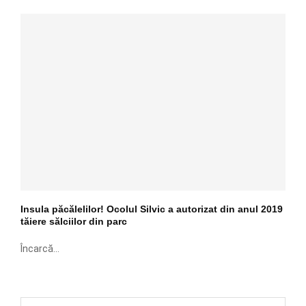
Insula păcălelilor! Ocolul Silvic a autorizat din anul 2019
tăiere sălciilor din parc
Încarcă...
S