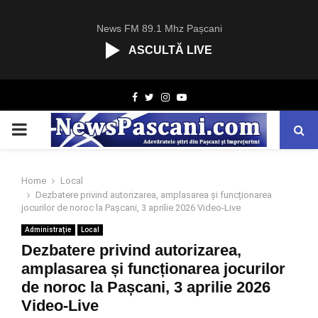
News FM 89.1 Mhz Pașcani
ASCULTĂ LIVE
R
Facebook
Twitter
Instagram
Youtube
C
A
PRIMARY
S
T
.
MENU
N
Home
Local
E
Dezbatere privind autorizarea, amplasarea și funcționarea
T
jocurilor de noroc la Pașcani, 3 aprilie 2026 Video-Live
Administrație
Local
Dezbatere privind autorizarea,
amplasarea și funcționarea jocurilor
de noroc la Pașcani, 3 aprilie 2026
Video-Live