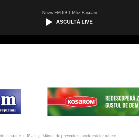
News FM 89.1 Mhz Pașcani
ASCULTĂ LIVE
dministrație
ISU Iași: Măsuri de prevenire a accidentelor rutiere