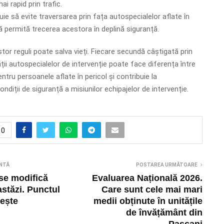
i rapid prin trafic.
buie să evite traversarea prin fața autospecialelor aflate în
ă permită trecerea acestora în deplină siguranță.
or reguli poate salva vieți. Fiecare secundă câștigată prin
ții autospecialelor de intervenție poate face diferența între
ntru persoanele aflate în pericol și contribuie la
ndiții de siguranță a misiunilor echipajelor de intervenție.
0
NTĂ
POSTAREA URMĂTOARE
se modifică
Evaluarea Națională 2026.
stăzi. Punctul
Care sunt cele mai mari
ește
medii obținute în unitățile
de învățământ din
Pașcani