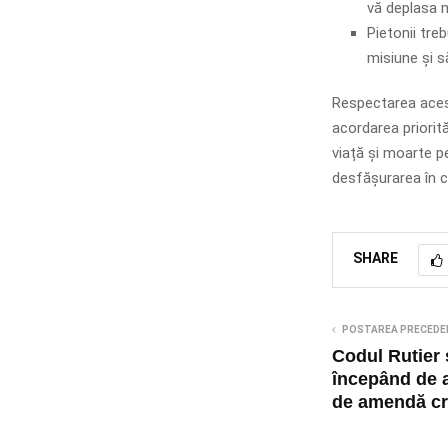
vă deplasa ma
Pietonii tre
misiune și s
Respectarea acest
acordarea priorită
viață și moarte pe
desfășurarea în co
SHARE
POSTAREA PRECEDE
Codul Rutier 
începând de a
de amendă cr