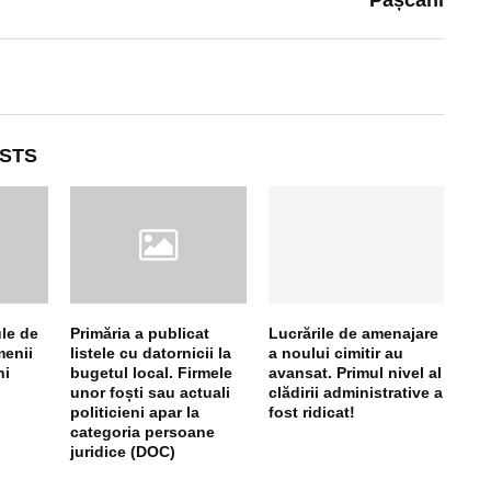
STS
le de
Primăria a publicat
Lucrările de amenajare
menii
listele cu datornicii la
a noului cimitir au
ni
bugetul local. Firmele
avansat. Primul nivel al
unor foști sau actuali
clădirii administrative a
politicieni apar la
fost ridicat!
categoria persoane
juridice (DOC)