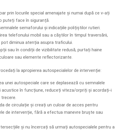
oar prin locurile special amenajate și numai după ce v-ați
o puteți face în siguranță.
mnalele semaforului și indicațiile polițiștilor rutieri.
irea telefonului mobil sau a căștilor în timpul traversării,
pot diminua atenția asupra traficului.
ții sau în condiții de vizibilitate redusă, purtați haine
culoare sau elemente reflectorizante.
ocedați la apropierea autospecialelor de intervenție:
ea unei autospeciale care se deplasează cu semnalele
 acustice în funcțiune, reduceți viteza/orpriți și acordați-i
 trecere.
nda de circulație și creați un culoar de acces pentru
le de intervenție, fără a efectua manevre bruște sau
ntersecțiile și nu încercați să urmați autospecialele pentru a