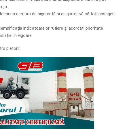
nția.
otdeauna centura de siguranță și asigurați-vă că toți pasagerii
emnificația indicatoarelor rutiere și acordați prioritate
lației în vigoare.
ru pietoni: