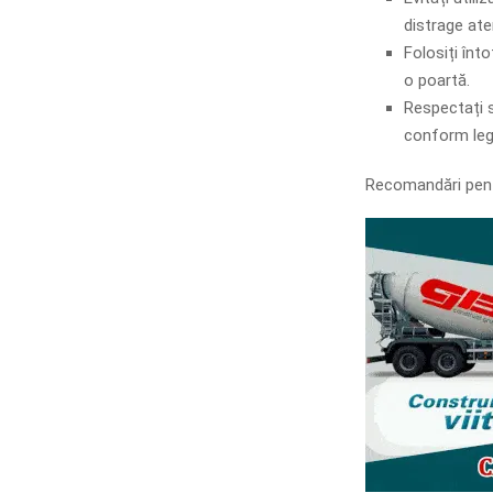
distrage ate
Folosiți înt
o poartă.
Respectați s
conform legis
Recomandări pent