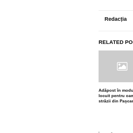
Redacția
RELATED PO
Adăpost în modu
locuit pentru oa
străzii din Pașca