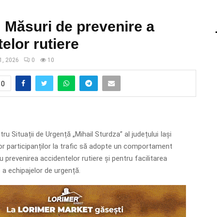
: Măsuri de prevenire a
elor rutiere
1, 2026
0
10
0
ru Situații de Urgență „Mihail Sturdza” al județului Iași
 participanților la trafic să adopte un comportament
 prevenirea accidentelor rutiere și pentru facilitarea
e a echipajelor de urgență.