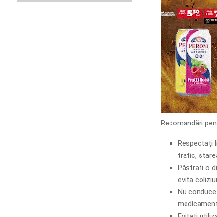
Recomandări pent
Respectați li
trafic, starea
Păstrați o d
evita coliziun
Nu conduceți
medicamente
Evitați utili