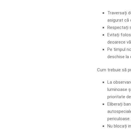
Traversați d
asigurat că 
Respectați se
Evitați folos
deoarece vă 
Pe timpul nop
deschise la 
Cum trebuie să pr
La observar
luminoase și
prioritate de
Eliberați ba
autospeciale
periculoase.
Nu blocați i