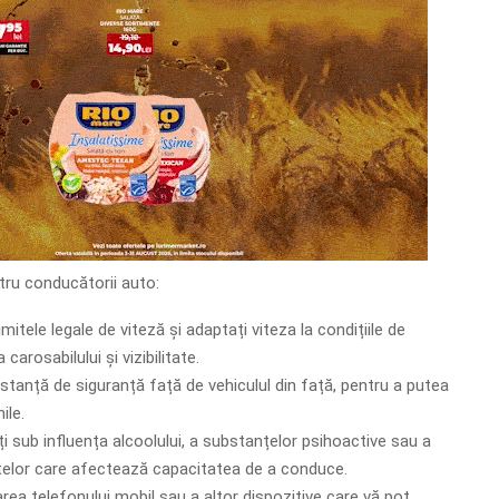
ru conducătorii auto:
mitele legale de viteză și adaptați viteza la condițiile de
 carosabilului și vizibilitate.
istanță de siguranță față de vehiculul din față, pentru a putea
ile.
 sub influența alcoolului, a substanțelor psihoactive sau a
lor care afectează capacitatea de a conduce.
zarea telefonului mobil sau a altor dispozitive care vă pot